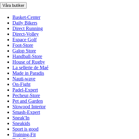
Våra butiker
Basket-Center
Daily Bikers
Direct Running
Direct-Volley
Espace Golf
Foot-Store
Galop Store
Handball-Store
House of Rugby
La sellerie de Maé
Made in Paradis
Nauti-wave
On-Fight
Padel-Expert
Pecheur-Store
Pet and Garden
Slowood Interior
Smash-Expert
Sneak'In
Sneakids
Sport is good
Training-Fit