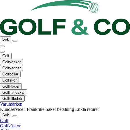
Sök
Golf
Golfväskor
Golfvagnar
Golfbollar
Golfskor
Golfkläder
Golfhandskar
Golftillbehör
Varumärken
Kundservice i Frankrike
Säker betalning
Enkla returer
Sök
Golf
Golfväskor