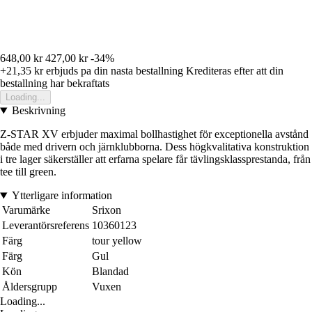
648,00 kr
427,00 kr
-34%
+21,35 kr
erbjuds pa din nasta bestallning
Krediteras efter att din
bestallning har bekraftats
Loading...
Beskrivning
Z-STAR XV erbjuder maximal bollhastighet för exceptionella avstånd
både med drivern och järnklubborna. Dess högkvalitativa konstruktion
i tre lager säkerställer att erfarna spelare får tävlingsklassprestanda, från
tee till green.
Ytterligare information
Varumärke
Srixon
Leverantörsreferens
10360123
Färg
tour yellow
Färg
Gul
Kön
Blandad
Åldersgrupp
Vuxen
Loading...