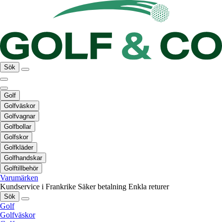
Sök
Golf
Golfväskor
Golfvagnar
Golfbollar
Golfskor
Golfkläder
Golfhandskar
Golftillbehör
Varumärken
Kundservice i Frankrike
Säker betalning
Enkla returer
Sök
Golf
Golfväskor