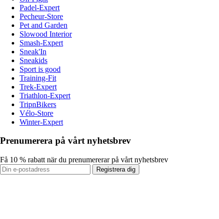
Padel-Expert
Pecheur-Store
Pet and Garden
Slowood Interior
Smash-Expert
Sneak'In
Sneakids
Sport is good
Training-Fit
Trek-Expert
Triathlon-Expert
TripnBikers
Vélo-Store
Winter-Expert
Prenumerera på vårt nyhetsbrev
Få 10 % rabatt när du prenumererar på vårt nyhetsbrev
Registrera dig