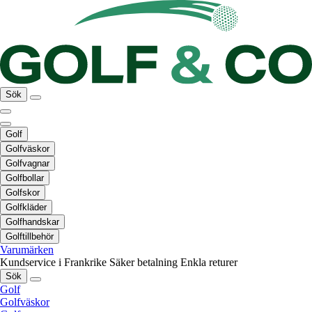
Sök
Golf
Golfväskor
Golfvagnar
Golfbollar
Golfskor
Golfkläder
Golfhandskar
Golftillbehör
Varumärken
Kundservice i Frankrike
Säker betalning
Enkla returer
Sök
Golf
Golfväskor