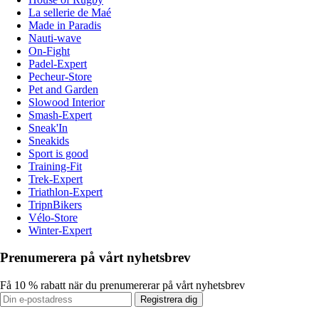
La sellerie de Maé
Made in Paradis
Nauti-wave
On-Fight
Padel-Expert
Pecheur-Store
Pet and Garden
Slowood Interior
Smash-Expert
Sneak'In
Sneakids
Sport is good
Training-Fit
Trek-Expert
Triathlon-Expert
TripnBikers
Vélo-Store
Winter-Expert
Prenumerera på vårt nyhetsbrev
Få 10 % rabatt när du prenumererar på vårt nyhetsbrev
Registrera dig