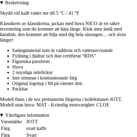
Beskrivning
Skydd vid kallt väder ner till 5 °C / 41 °F
Klassikern av klassikerna, jackan med huva NICO är en säker
investering som du kommer att bära länge. Klok men ändå med
karaktär, den kommer att följa med dig hela säsongen… och även
längre!
Satängmaterial som är vadderat och vattenavvisande
Fyllning i fjädrar och dun certifierat “RDS”
Figurnära passform
Huva
2 osynliga sidofickor
Inre sömmar i kontrasterande färg
Original logotyp i filt på vänster ärm
Packbar
Modell finns i de sex permanenta färgerna i kollektionen JOTT.
Modell utan huva: MAT - Kvinnlig motsvarighet: CLOE
Ytterligare information
Varumärke
JOTT
Färg
svart kaffe
Färg
Svart