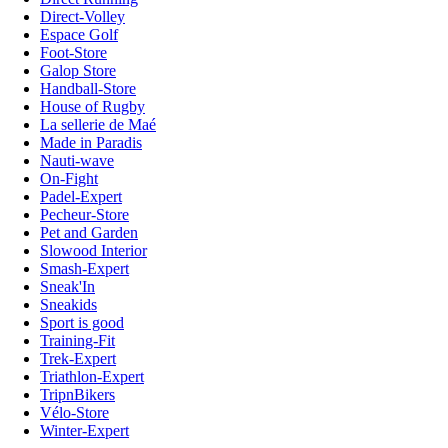
Direct-Volley
Espace Golf
Foot-Store
Galop Store
Handball-Store
House of Rugby
La sellerie de Maé
Made in Paradis
Nauti-wave
On-Fight
Padel-Expert
Pecheur-Store
Pet and Garden
Slowood Interior
Smash-Expert
Sneak'In
Sneakids
Sport is good
Training-Fit
Trek-Expert
Triathlon-Expert
TripnBikers
Vélo-Store
Winter-Expert