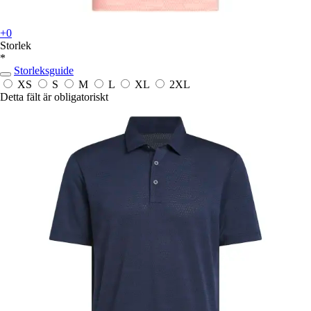
+0
Storlek
*
Storleksguide
XS
S
M
L
XL
2XL
Detta fält är obligatoriskt