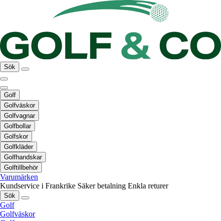
Sök
Golf
Golfväskor
Golfvagnar
Golfbollar
Golfskor
Golfkläder
Golfhandskar
Golftillbehör
Varumärken
Kundservice i Frankrike
Säker betalning
Enkla returer
Sök
Golf
Golfväskor