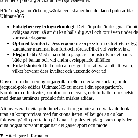
låter detta polo dig sticka ut med självsäkerhet.
Här är några anmärkningsvärda egenskaper hos det laced polo adidas
Ultimate365 :
Fuktighetsregleringsteknologi:
Det här polot är designat för att
avlägsna svett, så att du kan hålla dig sval och torr även under de
varmaste dagarna.
Optimal komfort:
Dess ergonomiska passform och stretchy tyg
garanterar maximal komfort och rörelsefrihet vid varje sving.
Elegant stil:
Med sina subtila jacquard-mönster kan det bäras
både på banan och vid andra avslappnade tillfällen.
Enkel skötsel:
Detta polo är designat för att vara lätt att tvätta,
vilket bevarar dess kvalitet och utseende över tid.
Oavsett om du är en nybörjargolfare eller en erfaren spelare, är det
jacquard-polo adidas Ultimate365 ett måste i din sportgarderob.
Kombinera effektivitet, komfort och elegans, och förbättra din spelstil
med denna utmärkta produkt från märket adidas.
Att investera i detta polo innebär att du garanterar en välklädd look
utan att kompromissa med funktionaliteten, vilket gör att du kan
fokusera på din prestation på banan. Upplev ett plagg som uppfyller
dina högsta förväntningar när det gäller sport och mode.
Ytterligare information