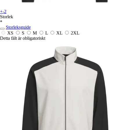
+-2
Storlek
*
Storleksguide
XS
S
M
L
XL
2XL
Detta fält är obligatoriskt