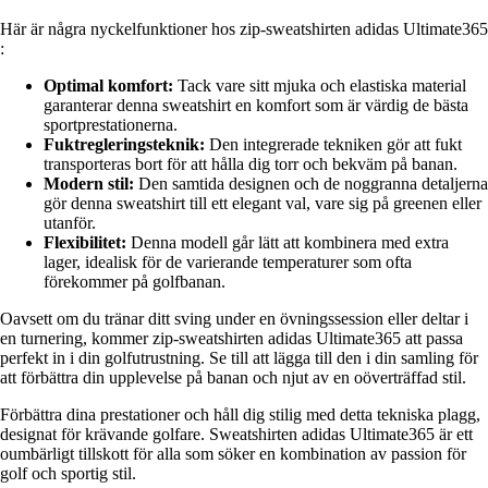
Här är några nyckelfunktioner hos zip-sweatshirten adidas Ultimate365
:
Optimal komfort:
Tack vare sitt mjuka och elastiska material
garanterar denna sweatshirt en komfort som är värdig de bästa
sportprestationerna.
Fuktregleringsteknik:
Den integrerade tekniken gör att fukt
transporteras bort för att hålla dig torr och bekväm på banan.
Modern stil:
Den samtida designen och de noggranna detaljerna
gör denna sweatshirt till ett elegant val, vare sig på greenen eller
utanför.
Flexibilitet:
Denna modell går lätt att kombinera med extra
lager, idealisk för de varierande temperaturer som ofta
förekommer på golfbanan.
Oavsett om du tränar ditt sving under en övningssession eller deltar i
en turnering, kommer zip-sweatshirten adidas Ultimate365 att passa
perfekt in i din golfutrustning. Se till att lägga till den i din samling för
att förbättra din upplevelse på banan och njut av en oöverträffad stil.
Förbättra dina prestationer och håll dig stilig med detta tekniska plagg,
designat för krävande golfare. Sweatshirten adidas Ultimate365 är ett
oumbärligt tillskott för alla som söker en kombination av passion för
golf och sportig stil.