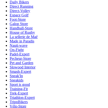
Daily Bikers
Direct Running
Direct-Volley
Espace Golf
Foot-Store
Galop Store
Handball-Store
House of Rugby
La sellerie de Maé
Made in Paradis
Nauti-wave
On-Fight
Padel-Expert
Pecheur-Store
Pet and Garden
Slowood Interior
Smash-Expert
Sneak'In
Sneakids
Sport is good
Training-Fit
Trek-Expert
Triathlon-Expert
TripnBikers
Vélo-Store