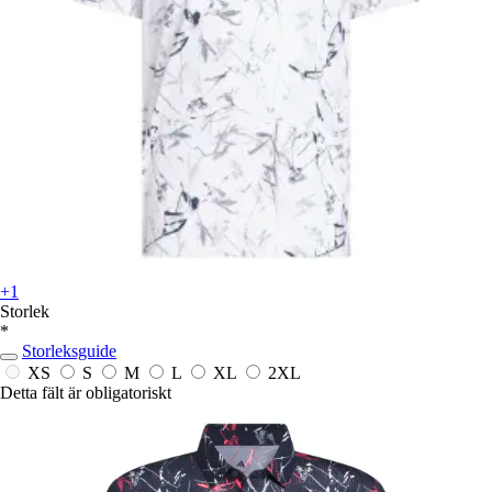
+1
Storlek
*
Storleksguide
XS
S
M
L
XL
2XL
Detta fält är obligatoriskt