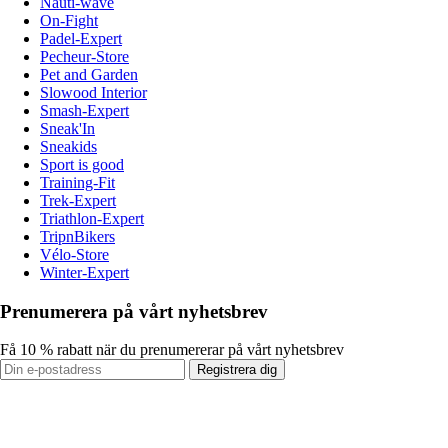
Nauti-wave
On-Fight
Padel-Expert
Pecheur-Store
Pet and Garden
Slowood Interior
Smash-Expert
Sneak'In
Sneakids
Sport is good
Training-Fit
Trek-Expert
Triathlon-Expert
TripnBikers
Vélo-Store
Winter-Expert
Prenumerera på vårt nyhetsbrev
Få 10 % rabatt när du prenumererar på vårt nyhetsbrev
Registrera dig