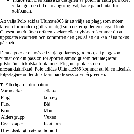
Tidlös stil:
Den klassiska designen av polon är alltid på modet,
vilket gör den till ett mångsidigt val, både på och utanför
golfbanan.
Att välja Polo adidas Ultimate365 är att välja ett plagg som möter
kraven för modern golf samtidigt som det erbjuder en elegant look.
Oavsett om du är en erfaren spelare eller nybörjare kommer du att
uppskatta kvaliteten och komforten den ger, så att du kan hålla fokus
på spelet.
Denna polo är ett måste i varje golfarens garderob, ett plagg som
vittnar om din passion för sporten samtidigt som det integrerar
prisbelönta tekniska funktioner. Elegant, praktisk och
prestandainriktad, Polo adidas Ultimate365 kommer att bli en idealisk
följeslagare under dina kommande sessioner på greenen.
Ytterligare information
Varumärke
adidas
Färg
konavy
Färg
Blå
Kön
Män
Åldersgrupp
Vuxen
Egenskaper
Kort ärm
Huvudsakligt material
bomull