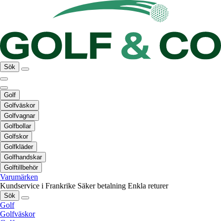
Sök
Golf
Golfväskor
Golfvagnar
Golfbollar
Golfskor
Golfkläder
Golfhandskar
Golftillbehör
Varumärken
Kundservice i Frankrike
Säker betalning
Enkla returer
Sök
Golf
Golfväskor