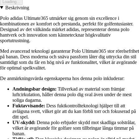
Loading...
Beskrivning
Polo adidas Ultimate365 utmärker sig genom sin excellence i
kombinationen av komfort och prestanda, perfekt för golfentusiaster.
Designad av det välkända märket adidas, representerar denna polo
hantverk och innovation som kännetecknar högkvalitativ
sportutrustning.
Med avancerad teknologi garanterar Polo Ultimate365 stor rörelsefrihet
på banan. Dess moderna och snäva passform låter dig uttrycka din stil
samtidigt som du får en hög nivå av funktionalitet, vilket är avgörande
för optimal spelkvalitet.
De anmärkningsvärda egenskaperna hos denna polo inkluderar:
Andningsbar design:
Tillverkad av material som främjar
luftcirkulation, håller denna polo dig sval även under de mest
soliga dagarna.
Fuktavvisande:
Dess fuktkontrollteknologi hjälper till att
avlägsna svett, vilket gör att du kan förbli torr och fokuserad på
ditt spel.
UV-skydd:
Denna polo erbjuder skydd mot skadliga solstrålar,
vilket är avgörande för golfare som tillbringar långa timmar på
banan.