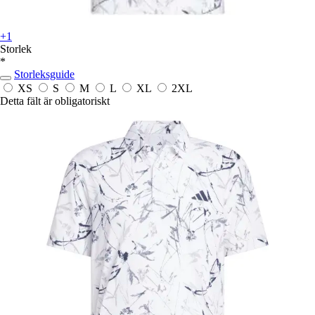
+1
Storlek
*
Storleksguide
XS
S
M
L
XL
2XL
Detta fält är obligatoriskt