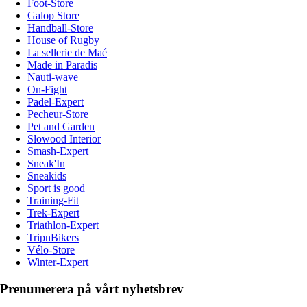
Foot-Store
Galop Store
Handball-Store
House of Rugby
La sellerie de Maé
Made in Paradis
Nauti-wave
On-Fight
Padel-Expert
Pecheur-Store
Pet and Garden
Slowood Interior
Smash-Expert
Sneak'In
Sneakids
Sport is good
Training-Fit
Trek-Expert
Triathlon-Expert
TripnBikers
Vélo-Store
Winter-Expert
Prenumerera på vårt nyhetsbrev