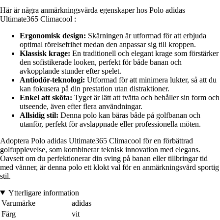
Här är några anmärkningsvärda egenskaper hos Polo adidas
Ultimate365 Climacool :
Ergonomisk design:
Skärningen är utformad för att erbjuda
optimal rörelsefrihet medan den anpassar sig till kroppen.
Klassisk krage:
En traditionell och elegant krage som förstärker
den sofistikerade looken, perfekt för både banan och
avkopplande stunder efter spelet.
Antiodör-teknologi:
Utformad för att minimera lukter, så att du
kan fokusera på din prestation utan distraktioner.
Enkel att sköta:
Tyget är lätt att tvätta och behåller sin form och
utseende, även efter flera användningar.
Allsidig stil:
Denna polo kan bäras både på golfbanan och
utanför, perfekt för avslappnade eller professionella möten.
Adoptera Polo adidas Ultimate365 Climacool för en förbättrad
golfupplevelse, som kombinerar teknisk innovation med elegans.
Oavsett om du perfektionerar din sving på banan eller tillbringar tid
med vänner, är denna polo ett klokt val för en anmärkningsvärd sportig
stil.
Ytterligare information
Varumärke
adidas
Färg
vit