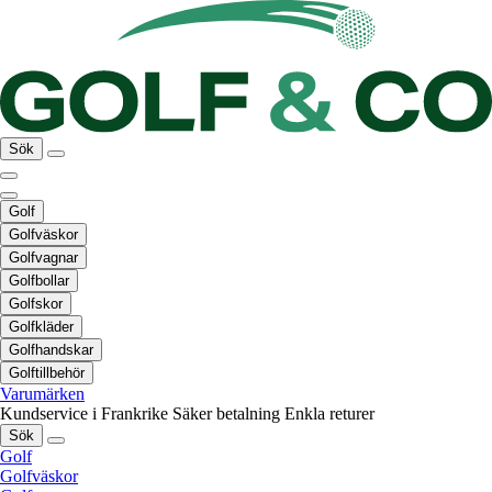
Sök
Golf
Golfväskor
Golfvagnar
Golfbollar
Golfskor
Golfkläder
Golfhandskar
Golftillbehör
Varumärken
Kundservice i Frankrike
Säker betalning
Enkla returer
Sök
Golf
Golfväskor