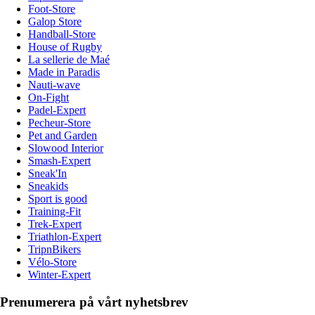
Foot-Store
Galop Store
Handball-Store
House of Rugby
La sellerie de Maé
Made in Paradis
Nauti-wave
On-Fight
Padel-Expert
Pecheur-Store
Pet and Garden
Slowood Interior
Smash-Expert
Sneak'In
Sneakids
Sport is good
Training-Fit
Trek-Expert
Triathlon-Expert
TripnBikers
Vélo-Store
Winter-Expert
Prenumerera på vårt nyhetsbrev