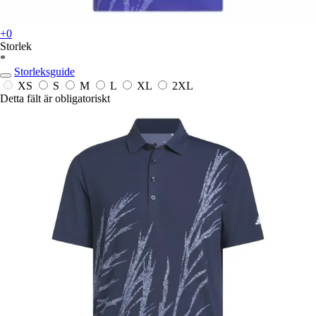
+0
Storlek
*
Storleksguide
XS
S
M
L
XL
2XL
Detta fält är obligatoriskt