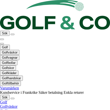
Sök
Golf
Golfväskor
Golfvagnar
Golfbollar
Golfskor
Golfkläder
Golfhandskar
Golftillbehör
Varumärken
Kundservice i Frankrike
Säker betalning
Enkla returer
Sök
Golf
Golfväskor