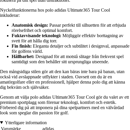
fokusera på ditt spel utan distraktioner.
Nyckelfunktionerna hos polo adidas Ultimate365 Tour Cool
inkluderar:
Anatomisk design:
Passar perfekt till silhuetten för att erbjuda
rörelsefrihet och optimal komfort.
Fuktavvisande teknologi:
Möjliggör effektiv borttagning av
svett för att hålla dig torr.
Fin finish:
Eleganta detaljer och subtilitet i designval, anpassade
för golfens värld.
Hållbarhet:
Designad för att motstå slitage från frekvent spel
samtidigt som den behåller sitt ursprungliga utseende.
Den mångsidiga stilen gör att den kan bäras inte bara på banan, utan
också vid avslappnade utflykter i staden. Oavsett om du är en
amatörgolfare eller en professionell, hjälper denna polo dig att känna
dig bekväm och självsäker.
Genom att välja polo adidas Ultimate365 Tour Cool gör du valet av ett
premium sportplagg som förenar teknologi, komfort och estetik.
Förbered dig på att imponera på dina spelpartners med en välvårdad
look som speglar din passion för golf.
Ytterligare information
Varumärke
adidas