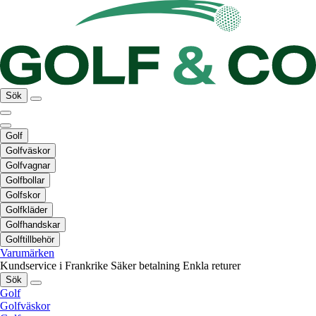
Sök
Golf
Golfväskor
Golfvagnar
Golfbollar
Golfskor
Golfkläder
Golfhandskar
Golftillbehör
Varumärken
Kundservice i Frankrike
Säker betalning
Enkla returer
Sök
Golf
Golfväskor