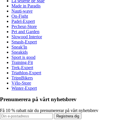
La sellerie de Maé
Made in Paradis
Nauti-wave
On-Fight
Padel-Expert
Pecheur-Store
Pet and Garden
Slowood Interior
Smash-Expert
Sneak'In
Sneakids
Sport is good
Training-Fit
Trek-Expert
Triathlon-Expert
TripnBikers
Vélo-Store
Winter-Expert
Prenumerera på vårt nyhetsbrev
Få 10 % rabatt när du prenumererar på vårt nyhetsbrev
Registrera dig