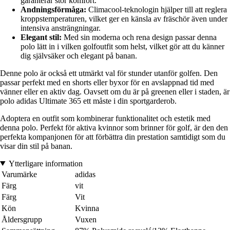
garanterar stor komfort.
Andningsförmåga:
Climacool-teknologin hjälper till att reglera
kroppstemperaturen, vilket ger en känsla av fräschör även under
intensiva ansträngningar.
Elegant stil:
Med sin moderna och rena design passar denna
polo lätt in i vilken golfoutfit som helst, vilket gör att du känner
dig självsäker och elegant på banan.
Denne polo är också ett utmärkt val för stunder utanför golfen. Den
passar perfekt med en shorts eller byxor för en avslappnad tid med
vänner eller en aktiv dag. Oavsett om du är på greenen eller i staden, är
polo adidas Ultimate 365 ett måste i din sportgarderob.
Adoptera en outfit som kombinerar funktionalitet och estetik med
denna polo. Perfekt för aktiva kvinnor som brinner för golf, är den den
perfekta kompanjonen för att förbättra din prestation samtidigt som du
visar din stil på banan.
Ytterligare information
Varumärke
adidas
Färg
vit
Färg
Vit
Kön
Kvinna
Åldersgrupp
Vuxen