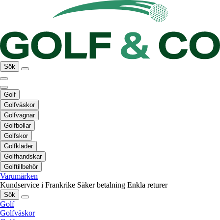
Sök
Golf
Golfväskor
Golfvagnar
Golfbollar
Golfskor
Golfkläder
Golfhandskar
Golftillbehör
Varumärken
Kundservice i Frankrike
Säker betalning
Enkla returer
Sök
Golf
Golfväskor