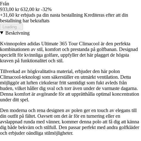
Från
933,00 kr
632,00 kr
-32%
+31,60 kr
erbjuds pa din nasta bestallning
Krediteras efter att din
bestallning har bekraftats
Loading...
Beskrivning
Kvinnopolen adidas Ultimate 365 Tour Climacool är den perfekta
kombinationen av stil, komfort och prestanda på golfbanan. Designad
speciellt för kvinnliga golfare, uppfyller det här plagget de högsta
kraven på funktionalitet och stil.
Tillverkad av högkvalitativa material, erbjuder den här polon
Climacool-teknologi som säkerställer en utmärkt ventilation. Detta
möjliggör att luften cirkulerar fritt samtidigt som fukt avleds från
huden, vilket håller dig sval och torr även under de varmaste dagarna.
Denna komfort är avgörande för att upprätthålla optimal koncentration
under ditt spel.
Den moderna och rena designen av polen ger en touch av elegans till
din outfit på fältet. Oavsett om det är för en turnering eller en
avslappnad runda med vänner, kommer denna polo att få dig att känna
dig både bekväm och stilfull. Den passar perfekt med andra golfkläder
och erbjuder oändliga stilmöjligheter.