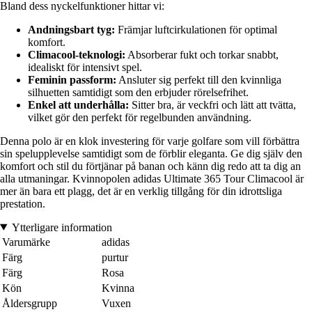
Bland dess nyckelfunktioner hittar vi:
Andningsbart tyg:
Främjar luftcirkulationen för optimal
komfort.
Climacool-teknologi:
Absorberar fukt och torkar snabbt,
idealiskt för intensivt spel.
Feminin passform:
Ansluter sig perfekt till den kvinnliga
silhuetten samtidigt som den erbjuder rörelsefrihet.
Enkel att underhålla:
Sitter bra, är veckfri och lätt att tvätta,
vilket gör den perfekt för regelbunden användning.
Denna polo är en klok investering för varje golfare som vill förbättra
sin spelupplevelse samtidigt som de förblir eleganta. Ge dig själv den
komfort och stil du förtjänar på banan och känn dig redo att ta dig an
alla utmaningar. Kvinnopolen adidas Ultimate 365 Tour Climacool är
mer än bara ett plagg, det är en verklig tillgång för din idrottsliga
prestation.
Ytterligare information
Varumärke
adidas
Färg
purtur
Färg
Rosa
Kön
Kvinna
Åldersgrupp
Vuxen