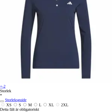
+-2
Storlek
*
Storleksguide
XS
S
M
L
XL
2XL
Detta fält är obligatoriskt