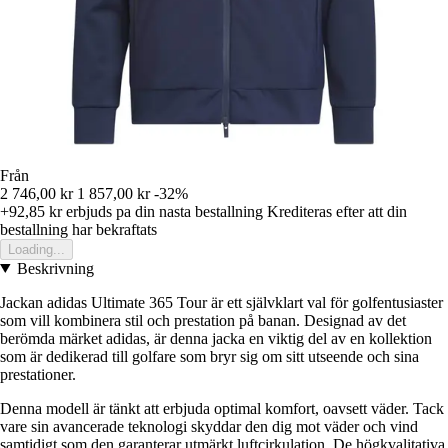
Från
2 746,00 kr
1 857,00 kr
-32%
+92,85 kr
erbjuds pa din nasta bestallning
Krediteras efter att din
bestallning har bekraftats
Loading...
Beskrivning
Jackan adidas Ultimate 365 Tour är ett självklart val för golfentusiaster
som vill kombinera stil och prestation på banan. Designad av det
berömda märket adidas, är denna jacka en viktig del av en kollektion
som är dedikerad till golfare som bryr sig om sitt utseende och sina
prestationer.
Denna modell är tänkt att erbjuda optimal komfort, oavsett väder. Tack
vare sin avancerade teknologi skyddar den dig mot väder och vind
samtidigt som den garanterar utmärkt luftcirkulation. De högkvalitativa