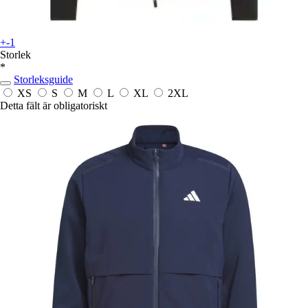
+-1
Storlek
*
Storleksguide
XS
S
M
L
XL
2XL
Detta fält är obligatoriskt