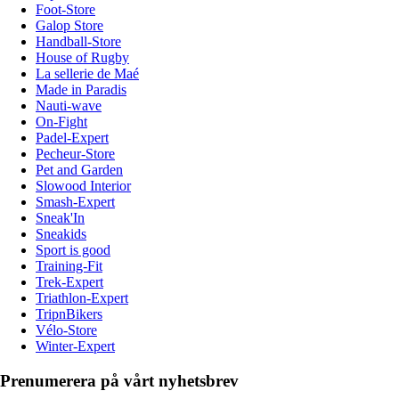
Foot-Store
Galop Store
Handball-Store
House of Rugby
La sellerie de Maé
Made in Paradis
Nauti-wave
On-Fight
Padel-Expert
Pecheur-Store
Pet and Garden
Slowood Interior
Smash-Expert
Sneak'In
Sneakids
Sport is good
Training-Fit
Trek-Expert
Triathlon-Expert
TripnBikers
Vélo-Store
Winter-Expert
Prenumerera på vårt nyhetsbrev