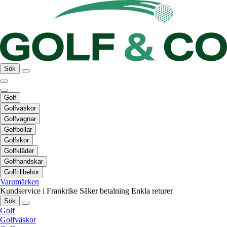
Sök
Golf
Golfväskor
Golfvagnar
Golfbollar
Golfskor
Golfkläder
Golfhandskar
Golftillbehör
Varumärken
Kundservice i Frankrike
Säker betalning
Enkla returer
Sök
Golf
Golfväskor