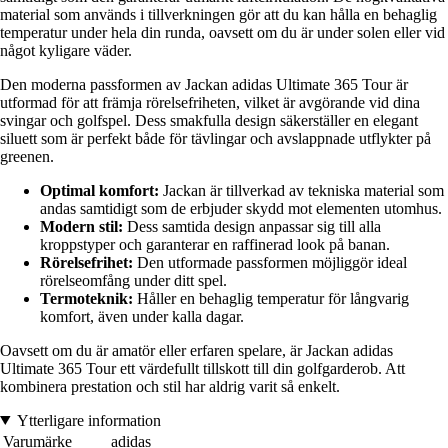
material som används i tillverkningen gör att du kan hålla en behaglig
temperatur under hela din runda, oavsett om du är under solen eller vid
något kyligare väder.
Den moderna passformen av Jackan adidas Ultimate 365 Tour är
utformad för att främja rörelsefriheten, vilket är avgörande vid dina
svingar och golfspel. Dess smakfulla design säkerställer en elegant
siluett som är perfekt både för tävlingar och avslappnade utflykter på
greenen.
Optimal komfort:
Jackan är tillverkad av tekniska material som
andas samtidigt som de erbjuder skydd mot elementen utomhus.
Modern stil:
Dess samtida design anpassar sig till alla
kroppstyper och garanterar en raffinerad look på banan.
Rörelsefrihet:
Den utformade passformen möjliggör ideal
rörelseomfång under ditt spel.
Termoteknik:
Håller en behaglig temperatur för långvarig
komfort, även under kalla dagar.
Oavsett om du är amatör eller erfaren spelare, är Jackan adidas
Ultimate 365 Tour ett värdefullt tillskott till din golfgarderob. Att
kombinera prestation och stil har aldrig varit så enkelt.
Ytterligare information
Varumärke
adidas