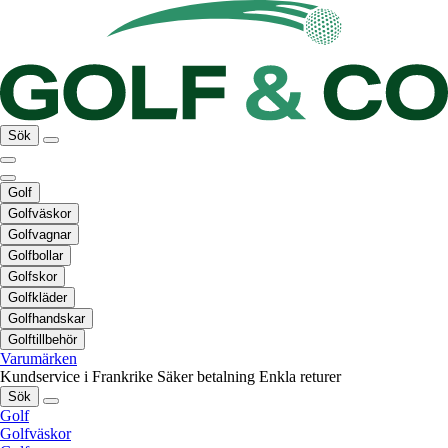
Sök
Golf
Golfväskor
Golfvagnar
Golfbollar
Golfskor
Golfkläder
Golfhandskar
Golftillbehör
Varumärken
Kundservice i Frankrike
Säker betalning
Enkla returer
Sök
Golf
Golfväskor