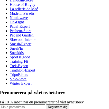
Handball-Store
House of Rugby
La sellerie de Maé
Made in Paradis
Nauti-wave
On-Fight
Padel-Expert
Pecheur-Store
Pet and Garden
Slowood Interior
Smash-Expert
Sneak'In
Sneakids
Sport is good
Training-Fit
Trek-Expert
Triathlon-Expert
TripnBikers
Vélo-Store
Winter-Expert
Prenumerera på vårt nyhetsbrev
Få 10 % rabatt när du prenumererar på vårt nyhetsbrev
Registrera dig