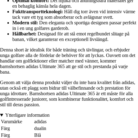
Optimal komfort:
Det mjuka och andningsbara materialet ger
en behaglig känsla hela dagen.
Fukttransportteknologi:
Håll dig torr även vid intensiv värme
tack vare ett tyg som absorberar och avlägsnar svett.
Modern stil:
Den eleganta och sportiga designen passar perfekt
in i en ung golfares garderob.
Hållbarhet:
Designad för att stå emot regelbundet slitage på
banan, vilket garanterar en exceptionell livslängd.
Denna short är idealisk för både träning och tävlingar, och erbjuder
unga golfare alla de fördelar de behöver för att lyckas. Oavsett om det
handlar om golflektioner eller matcher med vänner, kommer
barnshortsen adidas Ultimate 365 att ge stil och prestanda på varje
bana.
Genom att välja denna produkt väljer du inte bara kvalitet från adidas,
utan också ett plagg som bidrar till välbefinnande och prestation för
unga idrottare. Barnshortsen adidas Ultimate 365 är ett måste för alla
golfintresserade juniorer, som kombinerar funktionalitet, komfort och
stil till deras passion.
Ytterligare information
Varumärke
adidas
Färg
dualin
Färg
Blå