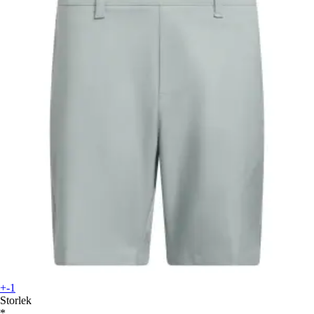
+-1
Storlek
*