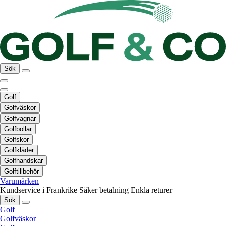
Sök
Golf
Golfväskor
Golfvagnar
Golfbollar
Golfskor
Golfkläder
Golfhandskar
Golftillbehör
Varumärken
Kundservice i Frankrike
Säker betalning
Enkla returer
Sök
Golf
Golfväskor