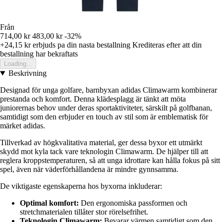
Från
714,00 kr
483,00 kr
-32%
+24,15 kr
erbjuds pa din nasta bestallning
Krediteras efter att din
bestallning har bekraftats
Loading...
Beskrivning
Designad för unga golfare, barnbyxan adidas Climawarm kombinerar
prestanda och komfort. Denna klädesplagg är tänkt att möta
juniorernas behov under deras sportaktiviteter, särskilt på golfbanan,
samtidigt som den erbjuder en touch av stil som är emblematisk för
märket adidas.
Tillverkad av högkvalitativa material, ger dessa byxor ett utmärkt
skydd mot kyla tack vare teknologin Climawarm. De hjälper till att
reglera kroppstemperaturen, så att unga idrottare kan hålla fokus på sitt
spel, även när väderförhållandena är mindre gynnsamma.
De viktigaste egenskaperna hos byxorna inkluderar:
Optimal komfort:
Den ergonomiska passformen och
stretchmaterialen tillåter stor rörelsefrihet.
Teknologin Climawarm:
Bevarar värmen samtidigt som den