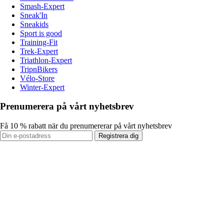
Smash-Expert
Sneak'In
Sneakids
Sport is good
Training-Fit
Trek-Expert
Triathlon-Expert
TripnBikers
Vélo-Store
Winter-Expert
Prenumerera på vårt nyhetsbrev
Få 10 % rabatt när du prenumererar på vårt nyhetsbrev
Registrera dig