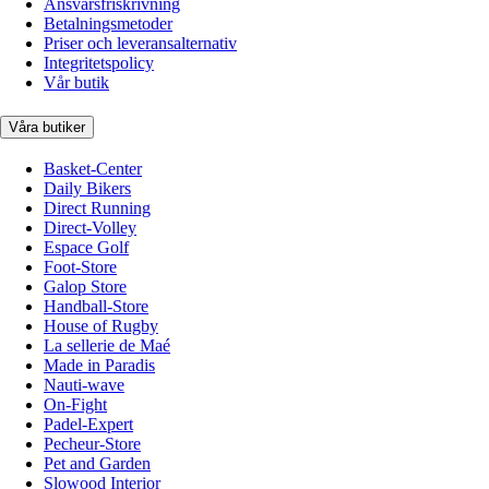
Ansvarsfriskrivning
Betalningsmetoder
Priser och leveransalternativ
Integritetspolicy
Vår butik
Våra butiker
Basket-Center
Daily Bikers
Direct Running
Direct-Volley
Espace Golf
Foot-Store
Galop Store
Handball-Store
House of Rugby
La sellerie de Maé
Made in Paradis
Nauti-wave
On-Fight
Padel-Expert
Pecheur-Store
Pet and Garden
Slowood Interior