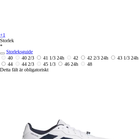
+1
Storlek
*
Storleksguide
40
40 2/3
41 1/3
24h
42
42 2/3
24h
43 1/3
24h
44
44 2/3
45 1/3
46
24h
48
Detta fält är obligatoriskt