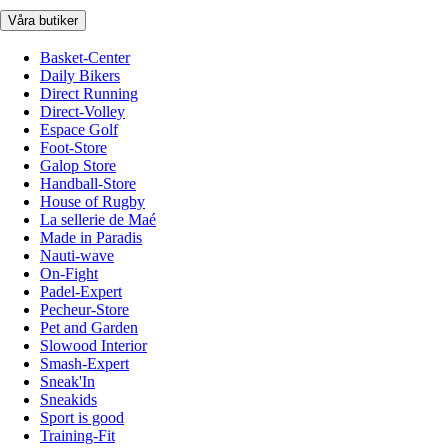
Våra butiker
Basket-Center
Daily Bikers
Direct Running
Direct-Volley
Espace Golf
Foot-Store
Galop Store
Handball-Store
House of Rugby
La sellerie de Maé
Made in Paradis
Nauti-wave
On-Fight
Padel-Expert
Pecheur-Store
Pet and Garden
Slowood Interior
Smash-Expert
Sneak'In
Sneakids
Sport is good
Training-Fit