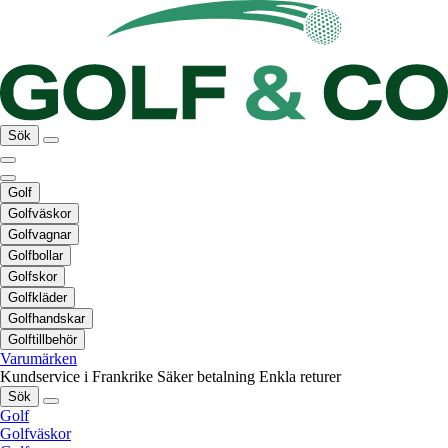
Sök
Golf
Golfväskor
Golfvagnar
Golfbollar
Golfskor
Golfkläder
Golfhandskar
Golftillbehör
Varumärken
Kundservice i Frankrike
Säker betalning
Enkla returer
Sök
Golf
Golfväskor