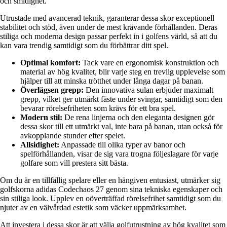
och smidighet.
Utrustade med avancerad teknik, garanterar dessa skor exceptionell
stabilitet och stöd, även under de mest krävande förhållanden. Deras
stiliga och moderna design passar perfekt in i golfens värld, så att du
kan vara trendig samtidigt som du förbättrar ditt spel.
Optimal komfort:
Tack vare en ergonomisk konstruktion och
material av hög kvalitet, blir varje steg en trevlig upplevelse som
hjälper till att minska trötthet under långa dagar på banan.
Överlägsen grepp:
Den innovativa sulan erbjuder maximalt
grepp, vilket ger utmärkt fäste under svingar, samtidigt som den
bevarar rörelsefriheten som krävs för ett bra spel.
Modern stil:
De rena linjerna och den eleganta designen gör
dessa skor till ett utmärkt val, inte bara på banan, utan också för
avkopplande stunder efter spelet.
Allsidighet:
Anpassade till olika typer av banor och
spelförhållanden, visar de sig vara trogna följeslagare för varje
golfare som vill prestera sitt bästa.
Om du är en tillfällig spelare eller en hängiven entusiast, utmärker sig
golfskorna adidas Codechaos 27 genom sina tekniska egenskaper och
sin stiliga look. Upplev en oöverträffad rörelsefrihet samtidigt som du
njuter av en välvårdad estetik som väcker uppmärksamhet.
Att investera i dessa skor är att välja golfutrustning av hög kvalitet som