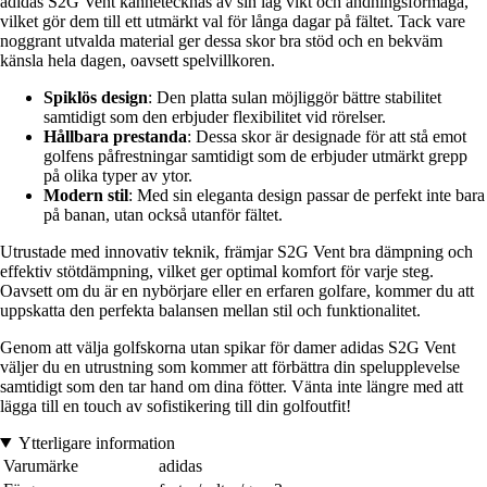
adidas S2G Vent kännetecknas av sin låg vikt och andningsförmåga,
vilket gör dem till ett utmärkt val för långa dagar på fältet. Tack vare
noggrant utvalda material ger dessa skor bra stöd och en bekväm
känsla hela dagen, oavsett spelvillkoren.
Spiklös design
: Den platta sulan möjliggör bättre stabilitet
samtidigt som den erbjuder flexibilitet vid rörelser.
Hållbara prestanda
: Dessa skor är designade för att stå emot
golfens påfrestningar samtidigt som de erbjuder utmärkt grepp
på olika typer av ytor.
Modern stil
: Med sin eleganta design passar de perfekt inte bara
på banan, utan också utanför fältet.
Utrustade med innovativ teknik, främjar S2G Vent bra dämpning och
effektiv stötdämpning, vilket ger optimal komfort för varje steg.
Oavsett om du är en nybörjare eller en erfaren golfare, kommer du att
uppskatta den perfekta balansen mellan stil och funktionalitet.
Genom att välja golfskorna utan spikar för damer adidas S2G Vent
väljer du en utrustning som kommer att förbättra din spelupplevelse
samtidigt som den tar hand om dina fötter. Vänta inte längre med att
lägga till en touch av sofistikering till din golfoutfit!
Ytterligare information
Varumärke
adidas