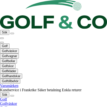
Sök
Golf
Golfväskor
Golfvagnar
Golfbollar
Golfskor
Golfkläder
Golfhandskar
Golftillbehör
Varumärken
Kundservice i Frankrike
Säker betalning
Enkla returer
Sök
Golf
Golfväskor