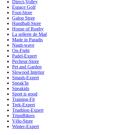
Direct-Volley
Espace Golf
Foot-Store
Galop Store
Handball-Store
House of Rugby
La sellerie de Maé
Made in Paradis
Nauti-wave
On-Fight
Padel-Expert
Pecheur-Store
Pet and Garden
Slowood Interior
Smash-Expert
Sneak'In
Sneakids
Sport is good
Training-Fit
Trek-Expert
Triathlon-Expert
TripnBikers
Vélo-Store
Winter-Expert