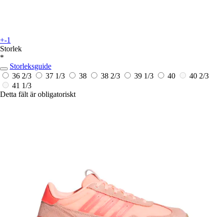
+-1
Storlek
*
Storleksguide
36 2/3
37 1/3
38
38 2/3
39 1/3
40
40 2/3
41 1/3
Detta fält är obligatoriskt