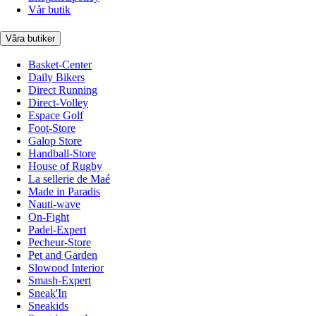
Vår butik
Våra butiker
Basket-Center
Daily Bikers
Direct Running
Direct-Volley
Espace Golf
Foot-Store
Galop Store
Handball-Store
House of Rugby
La sellerie de Maé
Made in Paradis
Nauti-wave
On-Fight
Padel-Expert
Pecheur-Store
Pet and Garden
Slowood Interior
Smash-Expert
Sneak'In
Sneakids