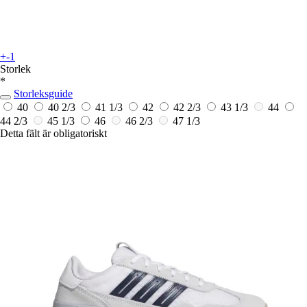
+-1
Storlek
*
Storleksguide
40
40 2/3
41 1/3
42
42 2/3
43 1/3
44
44 2/3
45 1/3
46
46 2/3
47 1/3
Detta fält är obligatoriskt