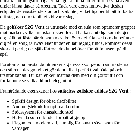
utmärkt andningsförmåga, vilket gör att dina fötter förblir svala även
under långa dagar på greenen. Tack vare deras innovativa design
erbjuder de enastående stöd och stabilitet, vilket hjälper till att förbättra
ditt steg och din stabilitet vid varje slag.
De
golfskor S2G Vent
är utrustade med en sula som optimerar greppet
mot marken, vilket minskar risken för att halka samtidigt som de ger
dig pålitligt fäste när du som mest behöver det. Oavsett om du befinner
dig på en solig fairway eller under en lätt regnig runda, kommer dessa
skor att ge dig det självförtroende du behöver för att fokusera på ditt
spel.
Förutom sina prestanda utmärker sig dessa skor genom sin moderna
och stilrena design, vilket gör dem till ett perfekt val både på och
utanför banan. Du kan enkelt matcha dem med din golfoutfit och
fortfarande se välklädd och elegant ut.
Framträdande egenskaper hos
spikeless golfskor adidas S2G Vent
:
Spikfri design för ökad flexibilitet
Andningsteknik för optimal komfort
Stödssystem för enastående stöd
Halvsula som erbjuder förbättrat grepp
Elegant och modern stil, lämplig för banan såväl som för
vardagen