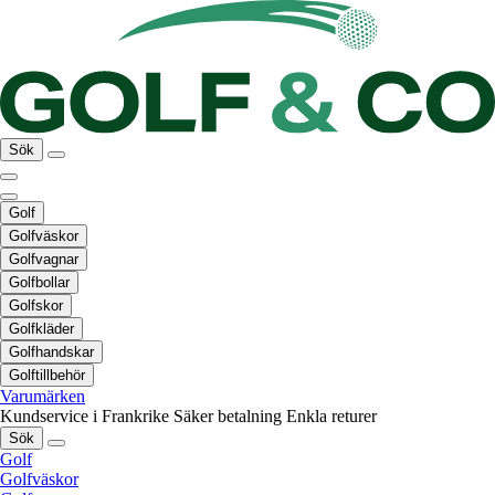
Sök
Golf
Golfväskor
Golfvagnar
Golfbollar
Golfskor
Golfkläder
Golfhandskar
Golftillbehör
Varumärken
Kundservice i Frankrike
Säker betalning
Enkla returer
Sök
Golf
Golfväskor