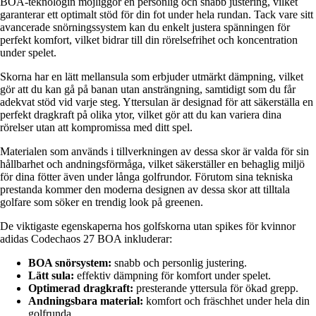
BOA-teknologin möjliggör en personlig och snabb justering, vilket
garanterar ett optimalt stöd för din fot under hela rundan. Tack vare sitt
avancerade snörningssystem kan du enkelt justera spänningen för
perfekt komfort, vilket bidrar till din rörelsefrihet och koncentration
under spelet.
Skorna har en lätt mellansula som erbjuder utmärkt dämpning, vilket
gör att du kan gå på banan utan ansträngning, samtidigt som du får
adekvat stöd vid varje steg. Yttersulan är designad för att säkerställa en
perfekt dragkraft på olika ytor, vilket gör att du kan variera dina
rörelser utan att kompromissa med ditt spel.
Materialen som används i tillverkningen av dessa skor är valda för sin
hållbarhet och andningsförmåga, vilket säkerställer en behaglig miljö
för dina fötter även under långa golfrundor. Förutom sina tekniska
prestanda kommer den moderna designen av dessa skor att tilltala
golfare som söker en trendig look på greenen.
De viktigaste egenskaperna hos golfskorna utan spikes för kvinnor
adidas Codechaos 27 BOA inkluderar:
BOA snörsystem:
snabb och personlig justering.
Lätt sula:
effektiv dämpning för komfort under spelet.
Optimerad dragkraft:
presterande yttersula för ökad grepp.
Andningsbara material:
komfort och fräschhet under hela din
golfrunda.