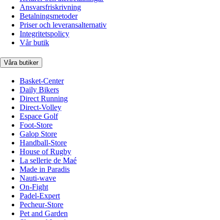
Ansvarsfriskrivning
Betalningsmetoder
Priser och leveransalternativ
Integritetspolicy
Vår butik
Våra butiker
Basket-Center
Daily Bikers
Direct Running
Direct-Volley
Espace Golf
Foot-Store
Galop Store
Handball-Store
House of Rugby
La sellerie de Maé
Made in Paradis
Nauti-wave
On-Fight
Padel-Expert
Pecheur-Store
Pet and Garden