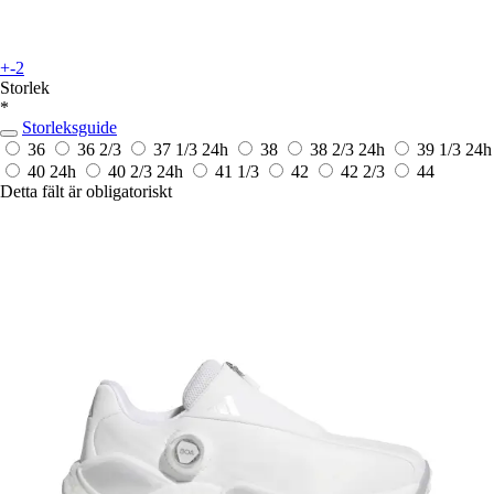
+-2
Storlek
*
Storleksguide
36
36 2/3
37 1/3
24h
38
38 2/3
24h
39 1/3
24h
40
24h
40 2/3
24h
41 1/3
42
42 2/3
44
Detta fält är obligatoriskt