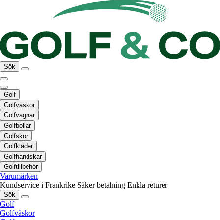
Sök
Golf
Golfväskor
Golfvagnar
Golfbollar
Golfskor
Golfkläder
Golfhandskar
Golftillbehör
Varumärken
Kundservice i Frankrike
Säker betalning
Enkla returer
Sök
Golf
Golfväskor