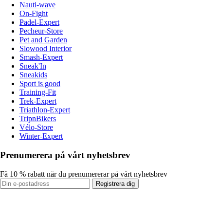
Nauti-wave
On-Fight
Padel-Expert
Pecheur-Store
Pet and Garden
Slowood Interior
Smash-Expert
Sneak'In
Sneakids
Sport is good
Training-Fit
Trek-Expert
Triathlon-Expert
TripnBikers
Vélo-Store
Winter-Expert
Prenumerera på vårt nyhetsbrev
Få 10 % rabatt när du prenumererar på vårt nyhetsbrev
Registrera dig