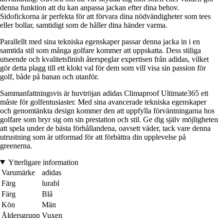
denna funktion att du kan anpassa jackan efter dina behov.
Sidofickorna är perfekta för att förvara dina nödvändigheter som tees
eller bollar, samtidigt som de håller dina händer varma.
Parallellt med sina tekniska egenskaper passar denna jacka in i en
samtida stil som många golfare kommer att uppskatta. Dess stiliga
utseende och kvalitetsfinish återspeglar expertisen från adidas, vilket
gör detta plagg till ett klokt val för dem som vill visa sin passion för
golf, både på banan och utanför.
Sammanfattningsvis är huvtröjan adidas Climaproof Ultimate365 ett
måste för golfentusiaster. Med sina avancerade tekniska egenskaper
och genomtänkta design kommer den att uppfylla förväntningarna hos
golfare som bryr sig om sin prestation och stil. Ge dig själv möjligheten
att spela under de bästa förhållandena, oavsett väder, tack vare denna
utrustning som är utformad för att förbättra din upplevelse på
greenerna.
Ytterligare information
Varumärke
adidas
Färg
lurabl
Färg
Blå
Kön
Män
Åldersgrupp
Vuxen