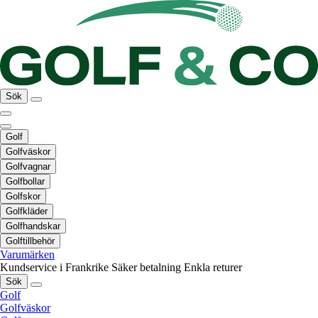
Sök
Golf
Golfväskor
Golfvagnar
Golfbollar
Golfskor
Golfkläder
Golfhandskar
Golftillbehör
Varumärken
Kundservice i Frankrike
Säker betalning
Enkla returer
Sök
Golf
Golfväskor