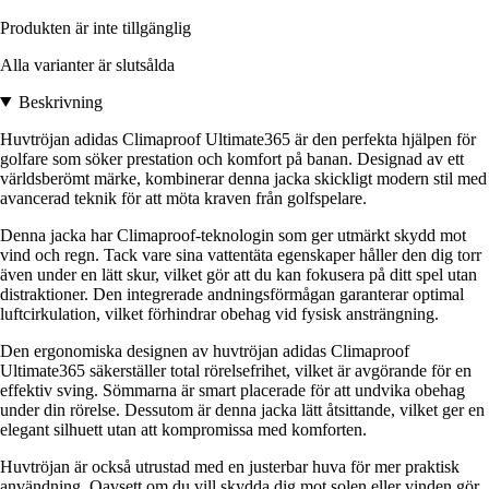
Produkten är inte tillgänglig
Alla varianter är slutsålda
Beskrivning
Huvtröjan adidas Climaproof Ultimate365 är den perfekta hjälpen för
golfare som söker prestation och komfort på banan. Designad av ett
världsberömt märke, kombinerar denna jacka skickligt modern stil med
avancerad teknik för att möta kraven från golfspelare.
Denna jacka har Climaproof-teknologin som ger utmärkt skydd mot
vind och regn. Tack vare sina vattentäta egenskaper håller den dig torr
även under en lätt skur, vilket gör att du kan fokusera på ditt spel utan
distraktioner. Den integrerade andningsförmågan garanterar optimal
luftcirkulation, vilket förhindrar obehag vid fysisk ansträngning.
Den ergonomiska designen av huvtröjan adidas Climaproof
Ultimate365 säkerställer total rörelsefrihet, vilket är avgörande för en
effektiv sving. Sömmarna är smart placerade för att undvika obehag
under din rörelse. Dessutom är denna jacka lätt åtsittande, vilket ger en
elegant silhuett utan att kompromissa med komforten.
Huvtröjan är också utrustad med en justerbar huva för mer praktisk
användning. Oavsett om du vill skydda dig mot solen eller vinden gör