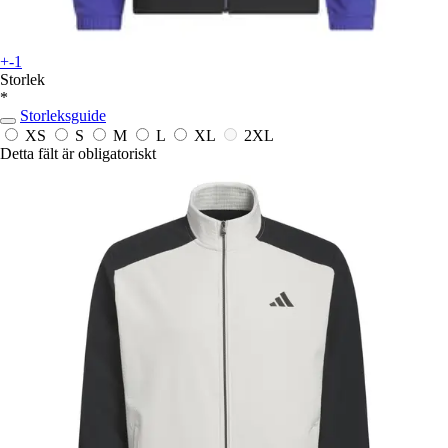
+-1
Storlek
*
Storleksguide
XS
S
M
L
XL
2XL
Detta fält är obligatoriskt