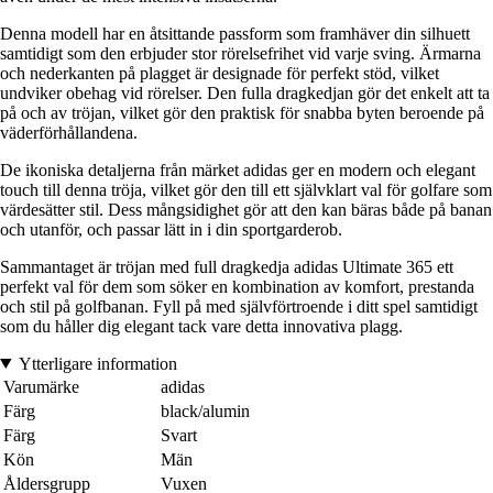
Denna modell har en åtsittande passform som framhäver din silhuett
samtidigt som den erbjuder stor rörelsefrihet vid varje sving. Ärmarna
och nederkanten på plagget är designade för perfekt stöd, vilket
undviker obehag vid rörelser. Den fulla dragkedjan gör det enkelt att ta
på och av tröjan, vilket gör den praktisk för snabba byten beroende på
väderförhållandena.
De ikoniska detaljerna från märket adidas ger en modern och elegant
touch till denna tröja, vilket gör den till ett självklart val för golfare som
värdesätter stil. Dess mångsidighet gör att den kan bäras både på banan
och utanför, och passar lätt in i din sportgarderob.
Sammantaget är tröjan med full dragkedja adidas Ultimate 365 ett
perfekt val för dem som söker en kombination av komfort, prestanda
och stil på golfbanan. Fyll på med självförtroende i ditt spel samtidigt
som du håller dig elegant tack vare detta innovativa plagg.
Ytterligare information
Varumärke
adidas
Färg
black/alumin
Färg
Svart
Kön
Män
Åldersgrupp
Vuxen