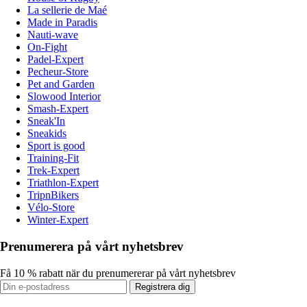
La sellerie de Maé
Made in Paradis
Nauti-wave
On-Fight
Padel-Expert
Pecheur-Store
Pet and Garden
Slowood Interior
Smash-Expert
Sneak'In
Sneakids
Sport is good
Training-Fit
Trek-Expert
Triathlon-Expert
TripnBikers
Vélo-Store
Winter-Expert
Prenumerera på vårt nyhetsbrev
Få 10 % rabatt när du prenumererar på vårt nyhetsbrev
Registrera dig