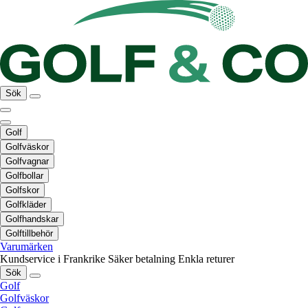
Sök
Golf
Golfväskor
Golfvagnar
Golfbollar
Golfskor
Golfkläder
Golfhandskar
Golftillbehör
Varumärken
Kundservice i Frankrike
Säker betalning
Enkla returer
Sök
Golf
Golfväskor