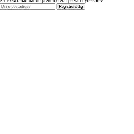
Få 10 % rabatt när du prenumererar på vårt nyhetsbrev
Registrera dig