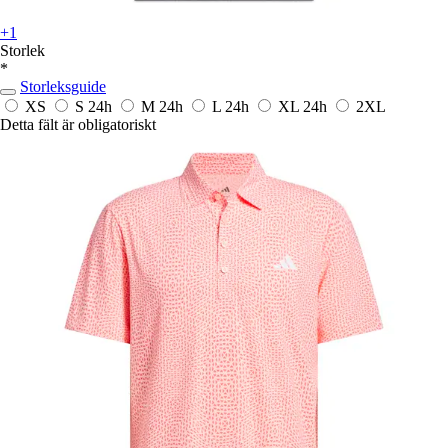
+1
Storlek
*
Storleksguide
XS
S
24h
M
24h
L
24h
XL
24h
2XL
Detta fält är obligatoriskt