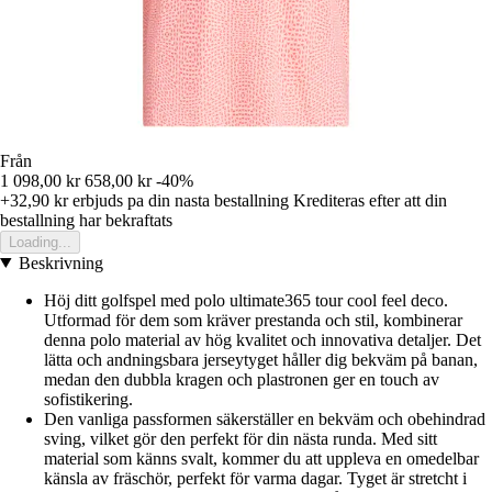
Från
1 098,00 kr
658,00 kr
-40%
+32,90 kr
erbjuds pa din nasta bestallning
Krediteras efter att din
bestallning har bekraftats
Loading...
Beskrivning
Höj ditt golfspel med polo ultimate365 tour cool feel deco.
Utformad för dem som kräver prestanda och stil, kombinerar
denna polo material av hög kvalitet och innovativa detaljer. Det
lätta och andningsbara jerseytyget håller dig bekväm på banan,
medan den dubbla kragen och plastronen ger en touch av
sofistikering.
Den vanliga passformen säkerställer en bekväm och obehindrad
sving, vilket gör den perfekt för din nästa runda. Med sitt
material som känns svalt, kommer du att uppleva en omedelbar
känsla av fräschör, perfekt för varma dagar. Tyget är stretcht i