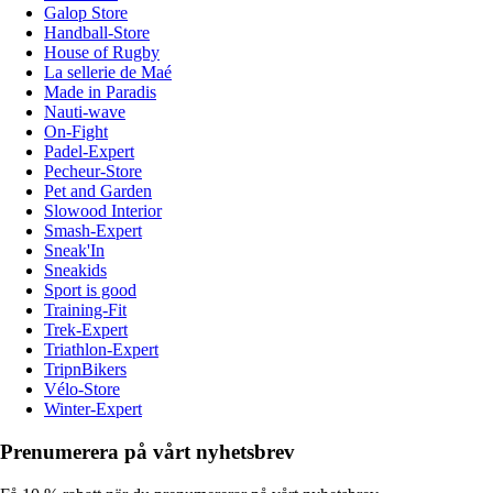
Galop Store
Handball-Store
House of Rugby
La sellerie de Maé
Made in Paradis
Nauti-wave
On-Fight
Padel-Expert
Pecheur-Store
Pet and Garden
Slowood Interior
Smash-Expert
Sneak'In
Sneakids
Sport is good
Training-Fit
Trek-Expert
Triathlon-Expert
TripnBikers
Vélo-Store
Winter-Expert
Prenumerera på vårt nyhetsbrev