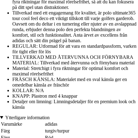
fyra riktningar för maximal rörelsefrihet, så att du kan fokusera
på ditt spel utan distraktioner.
Tillverkad med ett engagemang för kvalitet, är polo ultimate365
tour cool feel deco ett viktigt tillskott till varje golfers garderob.
Oavsett om du deltar i en turnering eller njuter av en avslappnad
runda, erbjuder denna polo den perfekta blandningen av
komfort, stil och funktionalitet. Anta ärvet av excellens från
adidas och sätt din prägel på banan.
REGULAR: Utformad för att vara en standardpassform, varken
för tight eller för lös
TILLVERKAD MED ÅTERVUNNA OCH FÖRNYBARA
MATERIAL: Tillverkad med återvunna och förnybara material
Material: Stretchigt i fyra riktningar för optimal komfort och
maximal rörelsefrihet
FRÄSCH KÄNSLA: Materialet med en sval känsla ger en
omedelbar känsla av fräschör
KOLLAR: N/A
KNAPP: Plastron med 4 knappar
Detaljer om limning: Limningsdetaljer för en premium look och
känsla
Ytterligare information
Varumärke
adidas
Färg
turgiv/turpur
Färg
Röd