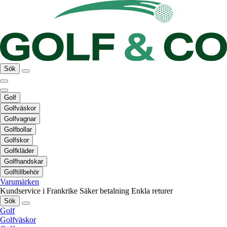
Sök
Golf
Golfväskor
Golfvagnar
Golfbollar
Golfskor
Golfkläder
Golfhandskar
Golftillbehör
Varumärken
Kundservice i Frankrike
Säker betalning
Enkla returer
Sök
Golf
Golfväskor