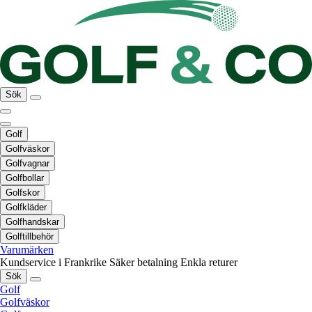
Sök
Golf
Golfväskor
Golfvagnar
Golfbollar
Golfskor
Golfkläder
Golfhandskar
Golftillbehör
Varumärken
Kundservice i Frankrike
Säker betalning
Enkla returer
Sök
Golf
Golfväskor