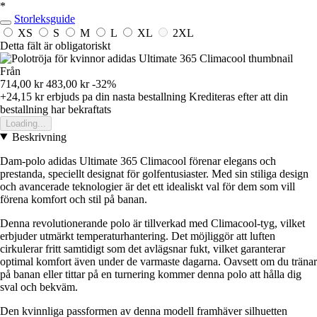
*
Storleksguide
XS
S
M
L
XL
2XL
Detta fält är obligatoriskt
Från
714,00 kr
483,00 kr
-32%
+24,15 kr
erbjuds pa din nasta bestallning
Krediteras efter att din
bestallning har bekraftats
Loading...
Beskrivning
Dam-polo adidas Ultimate 365 Climacool förenar elegans och
prestanda, speciellt designat för golfentusiaster. Med sin stiliga design
och avancerade teknologier är det ett idealiskt val för dem som vill
förena komfort och stil på banan.
Denna revolutionerande polo är tillverkad med Climacool-tyg, vilket
erbjuder utmärkt temperaturhantering. Det möjliggör att luften
cirkulerar fritt samtidigt som det avlägsnar fukt, vilket garanterar
optimal komfort även under de varmaste dagarna. Oavsett om du tränar
på banan eller tittar på en turnering kommer denna polo att hålla dig
sval och bekväm.
Den kvinnliga passformen av denna modell framhäver silhuetten