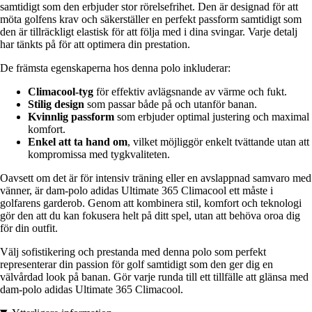
samtidigt som den erbjuder stor rörelsefrihet. Den är designad för att
möta golfens krav och säkerställer en perfekt passform samtidigt som
den är tillräckligt elastisk för att följa med i dina svingar. Varje detalj
har tänkts på för att optimera din prestation.
De främsta egenskaperna hos denna polo inkluderar:
Climacool-tyg
för effektiv avlägsnande av värme och fukt.
Stilig design
som passar både på och utanför banan.
Kvinnlig passform
som erbjuder optimal justering och maximal
komfort.
Enkel att ta hand om
, vilket möjliggör enkelt tvättande utan att
kompromissa med tygkvaliteten.
Oavsett om det är för intensiv träning eller en avslappnad samvaro med
vänner, är dam-polo adidas Ultimate 365 Climacool ett måste i
golfarens garderob. Genom att kombinera stil, komfort och teknologi
gör den att du kan fokusera helt på ditt spel, utan att behöva oroa dig
för din outfit.
Välj sofistikering och prestanda med denna polo som perfekt
representerar din passion för golf samtidigt som den ger dig en
välvårdad look på banan. Gör varje runda till ett tillfälle att glänsa med
dam-polo adidas Ultimate 365 Climacool.