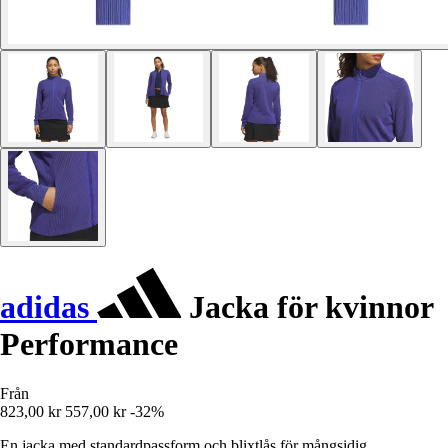
adidas
Jacka för kvinnor
Performance
Från
823,00 kr
557,00 kr
-32%
En jacka med standardpassform och blixtlås för mångsidig