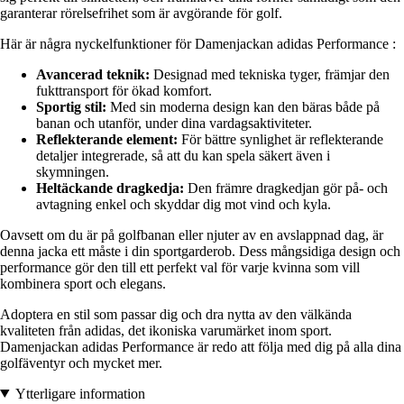
garanterar rörelsefrihet som är avgörande för golf.
Här är några nyckelfunktioner för Damenjackan adidas Performance :
Avancerad teknik:
Designad med tekniska tyger, främjar den
fukttransport för ökad komfort.
Sportig stil:
Med sin moderna design kan den bäras både på
banan och utanför, under dina vardagsaktiviteter.
Reflekterande element:
För bättre synlighet är reflekterande
detaljer integrerade, så att du kan spela säkert även i
skymningen.
Heltäckande dragkedja:
Den främre dragkedjan gör på- och
avtagning enkel och skyddar dig mot vind och kyla.
Oavsett om du är på golfbanan eller njuter av en avslappnad dag, är
denna jacka ett måste i din sportgarderob. Dess mångsidiga design och
performance gör den till ett perfekt val för varje kvinna som vill
kombinera sport och elegans.
Adoptera en stil som passar dig och dra nytta av den välkända
kvaliteten från adidas, det ikoniska varumärket inom sport.
Damenjackan adidas Performance är redo att följa med dig på alla dina
golfäventyr och mycket mer.
Ytterligare information