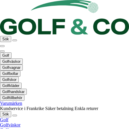
Sök
Golf
Golfväskor
Golfvagnar
Golfbollar
Golfskor
Golfkläder
Golfhandskar
Golftillbehör
Varumärken
Kundservice i Frankrike
Säker betalning
Enkla returer
Sök
Golf
Golfväskor