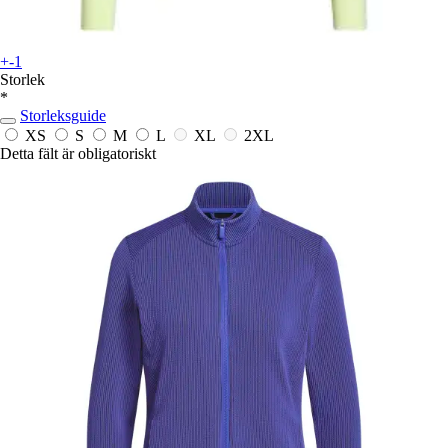
+-1
Storlek
*
Storleksguide
XS
S
M
L
XL
2XL
Detta fält är obligatoriskt