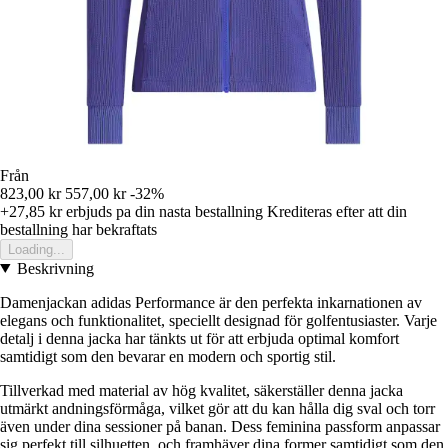
Från
823,00 kr
557,00 kr
-32%
+27,85 kr
erbjuds pa din nasta bestallning
Krediteras efter att din
bestallning har bekraftats
Loading...
Beskrivning
Damenjackan adidas Performance är den perfekta inkarnationen av
elegans och funktionalitet, speciellt designad för golfentusiaster. Varje
detalj i denna jacka har tänkts ut för att erbjuda optimal komfort
samtidigt som den bevarar en modern och sportig stil.
Tillverkad med material av hög kvalitet, säkerställer denna jacka
utmärkt andningsförmåga, vilket gör att du kan hålla dig sval och torr
även under dina sessioner på banan. Dess feminina passform anpassar
sig perfekt till silhuetten, och framhäver dina former samtidigt som den