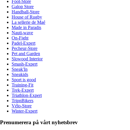
Foot-Store
Galop Store
Handball-Store
House of Rugby
La sellerie de Maé
Made in Paradis
Nauti-wave
On-Fight
Padel-Expert
Pecheur-Store
Pet and Garden
Slowood Interior
Smash-Expert
Sneak'In
Sneakids
Sport is good
Training-Fit
Trek-Expert
Triathlon-Expert
TripnBikers
Vélo-Store
Winter-Expert
Prenumerera på vårt nyhetsbrev