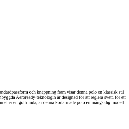
tandardpassform och knäppning fram visar denna polo en klassisk stil
nbyggda Aeroready-teknologin är designad för att reglera svett, för ett
kolan eller en golfrunda, är denna kortärmade polo en mångsidig modell