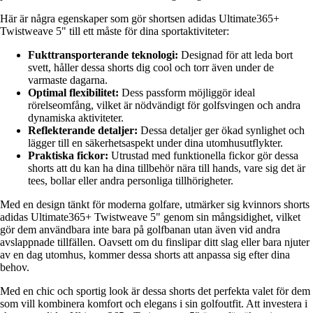
Här är några egenskaper som gör shortsen adidas Ultimate365+
Twistweave 5" till ett måste för dina sportaktiviteter:
Fukttransporterande teknologi:
Designad för att leda bort
svett, håller dessa shorts dig cool och torr även under de
varmaste dagarna.
Optimal flexibilitet:
Dess passform möjliggör ideal
rörelseomfång, vilket är nödvändigt för golfsvingen och andra
dynamiska aktiviteter.
Reflekterande detaljer:
Dessa detaljer ger ökad synlighet och
lägger till en säkerhetsaspekt under dina utomhusutflykter.
Praktiska fickor:
Utrustad med funktionella fickor gör dessa
shorts att du kan ha dina tillbehör nära till hands, vare sig det är
tees, bollar eller andra personliga tillhörigheter.
Med en design tänkt för moderna golfare, utmärker sig kvinnors shorts
adidas Ultimate365+ Twistweave 5" genom sin mångsidighet, vilket
gör dem användbara inte bara på golfbanan utan även vid andra
avslappnade tillfällen. Oavsett om du finslipar ditt slag eller bara njuter
av en dag utomhus, kommer dessa shorts att anpassa sig efter dina
behov.
Med en chic och sportig look är dessa shorts det perfekta valet för dem
som vill kombinera komfort och elegans i sin golfoutfit. Att investera i