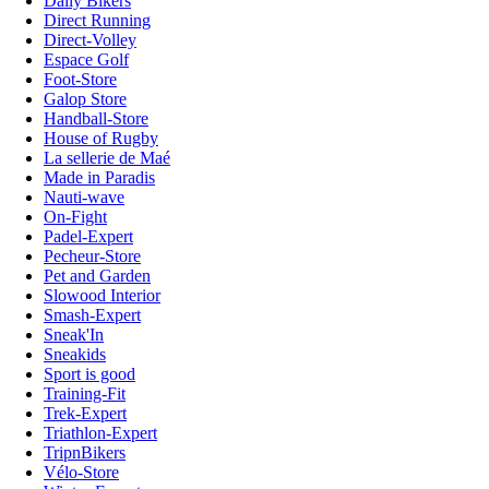
Daily Bikers
Direct Running
Direct-Volley
Espace Golf
Foot-Store
Galop Store
Handball-Store
House of Rugby
La sellerie de Maé
Made in Paradis
Nauti-wave
On-Fight
Padel-Expert
Pecheur-Store
Pet and Garden
Slowood Interior
Smash-Expert
Sneak'In
Sneakids
Sport is good
Training-Fit
Trek-Expert
Triathlon-Expert
TripnBikers
Vélo-Store