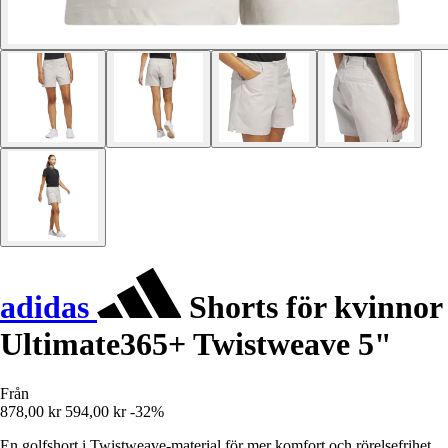
adidas
Shorts för kvinnor
Ultimate365+ Twistweave 5"
Från
878,00 kr
594,00 kr
-32%
En golfshort i Twistweave-material för mer komfort och rörelsefrihet.