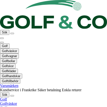
Sök
Golf
Golfväskor
Golfvagnar
Golfbollar
Golfskor
Golfkläder
Golfhandskar
Golftillbehör
Varumärken
Kundservice i Frankrike
Säker betalning
Enkla returer
Sök
Golf
Golfväskor