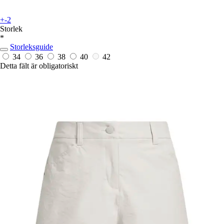
+-2
Storlek
*
Storleksguide
34
36
38
40
42
Detta fält är obligatoriskt