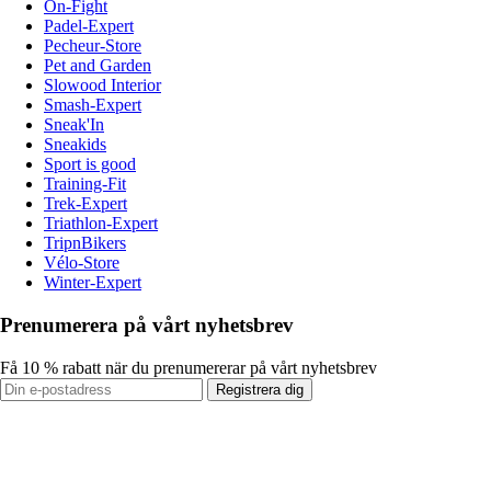
On-Fight
Padel-Expert
Pecheur-Store
Pet and Garden
Slowood Interior
Smash-Expert
Sneak'In
Sneakids
Sport is good
Training-Fit
Trek-Expert
Triathlon-Expert
TripnBikers
Vélo-Store
Winter-Expert
Prenumerera på vårt nyhetsbrev
Få 10 % rabatt när du prenumererar på vårt nyhetsbrev
Registrera dig