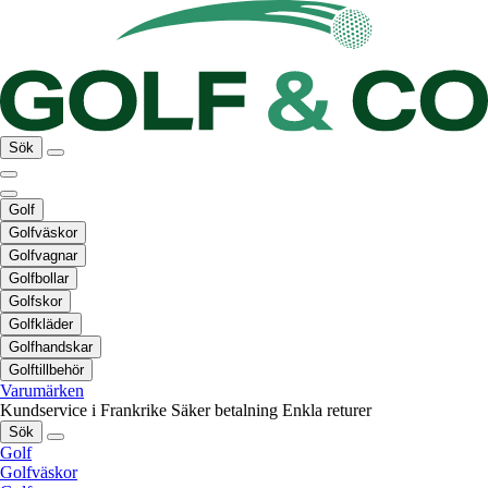
Sök
Golf
Golfväskor
Golfvagnar
Golfbollar
Golfskor
Golfkläder
Golfhandskar
Golftillbehör
Varumärken
Kundservice i Frankrike
Säker betalning
Enkla returer
Sök
Golf
Golfväskor