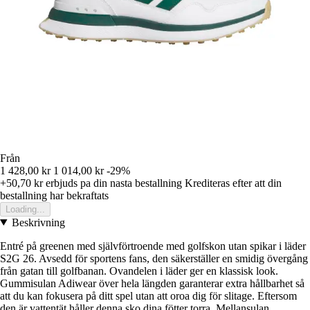
Från
1 428,00 kr
1 014,00 kr
-29%
+50,70 kr
erbjuds pa din nasta bestallning
Krediteras efter att din
bestallning har bekraftats
Loading...
Beskrivning
Entré på greenen med självförtroende med golfskon utan spikar i läder
S2G 26. Avsedd för sportens fans, den säkerställer en smidig övergång
från gatan till golfbanan. Ovandelen i läder ger en klassisk look.
Gummisulan Adiwear över hela längden garanterar extra hållbarhet så
att du kan fokusera på ditt spel utan att oroa dig för slitage. Eftersom
den är vattentät håller denna sko dina fötter torra. Mellansulan