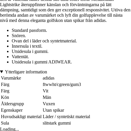
Lightstrike återuppfinner känslan och förväntningarna på lätt
dämpning, samtidigt som den ger exceptionell responsivitet. Utöva den
berömda andan av varumärket och lyft din golfupplevelse till nästa
nivå med denna eleganta golfskon utan spikar från adidas.
Standard passform.
Snören.
Ovan del i läder och syntetmaterial.
Innersula i textil.
Utsidesula i gummi.
Vattentät.
Utsidesula i gummi ADIWEAR.
Ytterligare information
Varumärke
adidas
Färg
ftwwht/cgreen/gum3
Färg
Vit
Kön
Män
Åldersgrupp
Vuxen
Egenskaper
Utan spikar
Huvudsakligt material
Läder / syntetiskt material
Sula
slitstark gummi
Loading...