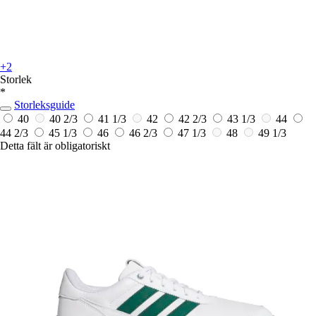
+2
Storlek
*
Storleksguide
40
40 2/3
41 1/3
42
42 2/3
43 1/3
44
44 2/3
45 1/3
46
46 2/3
47 1/3
48
49 1/3
Detta fält är obligatoriskt