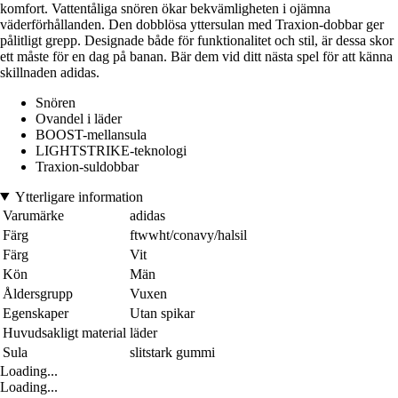
komfort. Vattentåliga snören ökar bekvämligheten i ojämna
väderförhållanden. Den dobblösa yttersulan med Traxion-dobbar ger
pålitligt grepp. Designade både för funktionalitet och stil, är dessa skor
ett måste för en dag på banan. Bär dem vid ditt nästa spel för att känna
skillnaden adidas.
Snören
Ovandel i läder
BOOST-mellansula
LIGHTSTRIKE-teknologi
Traxion-suldobbar
Ytterligare information
Varumärke
adidas
Färg
ftwwht/conavy/halsil
Färg
Vit
Kön
Män
Åldersgrupp
Vuxen
Egenskaper
Utan spikar
Huvudsakligt material
läder
Sula
slitstark gummi
Loading...
Loading...