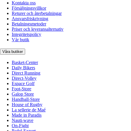
Kontakta oss
Försäljningsvillkor
Returer och återbetalningar
Ansvarsfriskrivning
Betalningsmetoder
Priser och leveransalternativ
Integritetspolicy
Vår butik
Våra butiker
Basket-Center
Daily Bikers
Direct Running
Direct-Volley
Espace Golf
Foot-Store
Galop Store
Handball-Store
House of Rugby
La sellerie de Maé
Made in Paradis
Nauti-wave
On-Fight
Padel-Expert