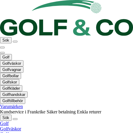
Sök
Golf
Golfväskor
Golfvagnar
Golfbollar
Golfskor
Golfkläder
Golfhandskar
Golftillbehör
Varumärken
Kundservice i Frankrike
Säker betalning
Enkla returer
Sök
Golf
Golfväskor