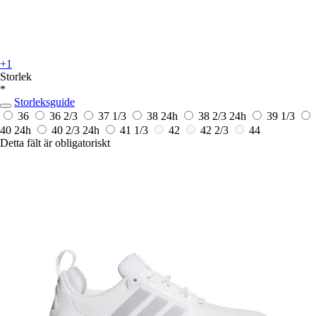
+1
Storlek
*
Storleksguide
36
36 2/3
37 1/3
38
24h
38 2/3
24h
39 1/3
40
24h
40 2/3
24h
41 1/3
42
42 2/3
44
Detta fält är obligatoriskt