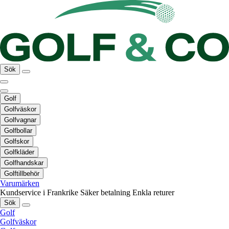
Sök
Golf
Golfväskor
Golfvagnar
Golfbollar
Golfskor
Golfkläder
Golfhandskar
Golftillbehör
Varumärken
Kundservice i Frankrike
Säker betalning
Enkla returer
Sök
Golf
Golfväskor