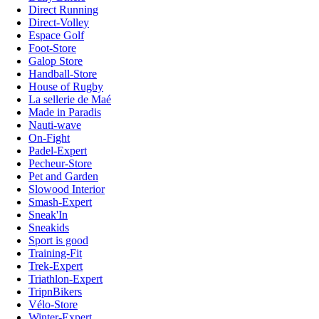
Direct Running
Direct-Volley
Espace Golf
Foot-Store
Galop Store
Handball-Store
House of Rugby
La sellerie de Maé
Made in Paradis
Nauti-wave
On-Fight
Padel-Expert
Pecheur-Store
Pet and Garden
Slowood Interior
Smash-Expert
Sneak'In
Sneakids
Sport is good
Training-Fit
Trek-Expert
Triathlon-Expert
TripnBikers
Vélo-Store
Winter-Expert