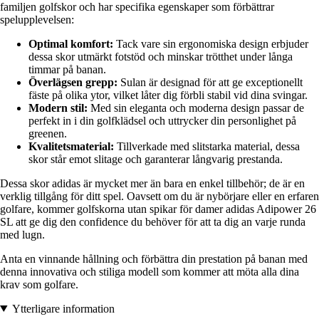
familjen golfskor och har specifika egenskaper som förbättrar
spelupplevelsen:
Optimal komfort:
Tack vare sin ergonomiska design erbjuder
dessa skor utmärkt fotstöd och minskar trötthet under långa
timmar på banan.
Överlägsen grepp:
Sulan är designad för att ge exceptionellt
fäste på olika ytor, vilket låter dig förbli stabil vid dina svingar.
Modern stil:
Med sin eleganta och moderna design passar de
perfekt in i din golfklädsel och uttrycker din personlighet på
greenen.
Kvalitetsmaterial:
Tillverkade med slitstarka material, dessa
skor står emot slitage och garanterar långvarig prestanda.
Dessa skor adidas är mycket mer än bara en enkel tillbehör; de är en
verklig tillgång för ditt spel. Oavsett om du är nybörjare eller en erfaren
golfare, kommer golfskorna utan spikar för damer adidas Adipower 26
SL att ge dig den confidence du behöver för att ta dig an varje runda
med lugn.
Anta en vinnande hållning och förbättra din prestation på banan med
denna innovativa och stiliga modell som kommer att möta alla dina
krav som golfare.
Ytterligare information