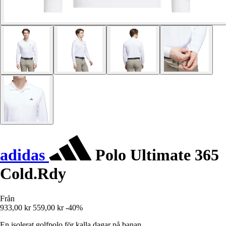
adidas
Polo Ultimate 365
Cold.Rdy
Från
933,00 kr
559,00 kr
-40%
En isolerat golfpolo för kalla dagar på banan.