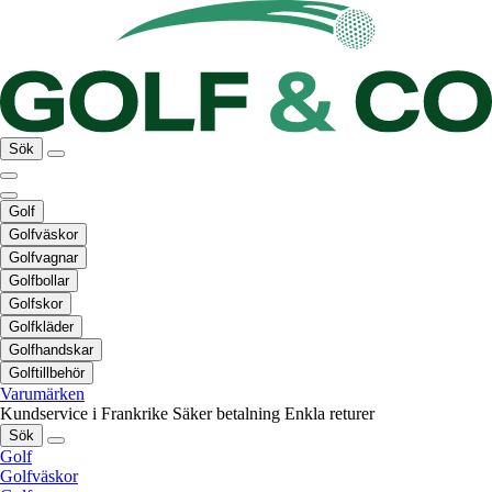
Sök
Golf
Golfväskor
Golfvagnar
Golfbollar
Golfskor
Golfkläder
Golfhandskar
Golftillbehör
Varumärken
Kundservice i Frankrike
Säker betalning
Enkla returer
Sök
Golf
Golfväskor