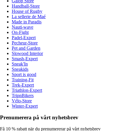
Galop Store
Handball-Store
House of Rugby
La sellerie de Maé
Made in Paradis
Nauti-wave
On-Fight
Padel-Expert
Pecheur-Store
Pet and Garden
Slowood Interior
Smash-Expert
Sneak'In
Sneakids
Sport is good
Training-Fit
Trek-Expert
Triathlon-Expert
TripnBikers
Vélo-Store
Winter-Expert
Prenumerera på vårt nyhetsbrev
Få 10 % rabatt när du prenumererar på vårt nyhetsbrev