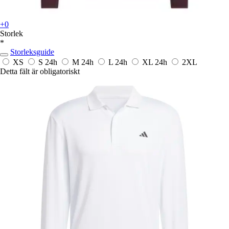
+0
Storlek
*
Storleksguide
XS
S
24h
M
24h
L
24h
XL
24h
2XL
Detta fält är obligatoriskt