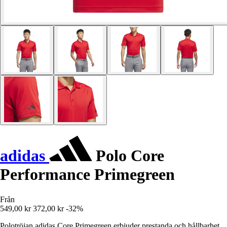
adidas
Polo Core
Performance Primegreen
Från
549,00 kr
372,00 kr
-32%
Polotröjan adidas Core Primegreen erbjuder prestanda och hållbarhet,