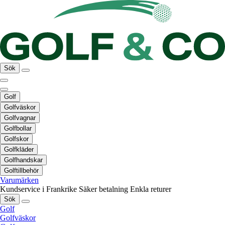
Sök
Golf
Golfväskor
Golfvagnar
Golfbollar
Golfskor
Golfkläder
Golfhandskar
Golftillbehör
Varumärken
Kundservice i Frankrike
Säker betalning
Enkla returer
Sök
Golf
Golfväskor