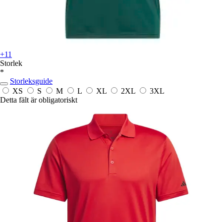
+11
Storlek
*
Storleksguide
XS
S
M
L
XL
2XL
3XL
Detta fält är obligatoriskt