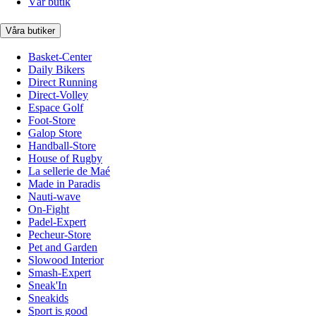
Vår butik
Våra butiker
Basket-Center
Daily Bikers
Direct Running
Direct-Volley
Espace Golf
Foot-Store
Galop Store
Handball-Store
House of Rugby
La sellerie de Maé
Made in Paradis
Nauti-wave
On-Fight
Padel-Expert
Pecheur-Store
Pet and Garden
Slowood Interior
Smash-Expert
Sneak'In
Sneakids
Sport is good