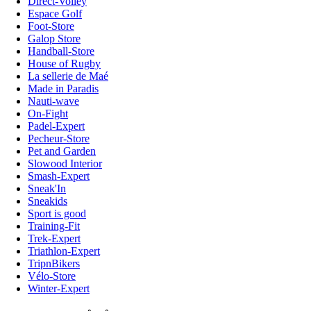
Direct-Volley
Espace Golf
Foot-Store
Galop Store
Handball-Store
House of Rugby
La sellerie de Maé
Made in Paradis
Nauti-wave
On-Fight
Padel-Expert
Pecheur-Store
Pet and Garden
Slowood Interior
Smash-Expert
Sneak'In
Sneakids
Sport is good
Training-Fit
Trek-Expert
Triathlon-Expert
TripnBikers
Vélo-Store
Winter-Expert