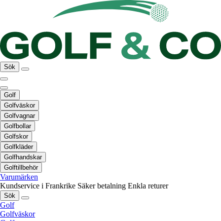
Sök
Golf
Golfväskor
Golfvagnar
Golfbollar
Golfskor
Golfkläder
Golfhandskar
Golftillbehör
Varumärken
Kundservice i Frankrike
Säker betalning
Enkla returer
Sök
Golf
Golfväskor