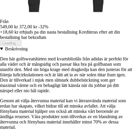
Från
549,00 kr
372,00 kr
-32%
+18,60 kr
erbjuds pa din nasta bestallning
Krediteras efter att din
bestallning har bekraftats
Loading...
Beskrivning
Den här golfsweatshirten med kvartsblixtlås från adidas är perfekt för
alla väder och är mångsidig och passar lika bra på golfbanan som
utanför den. Med sin höga krage med dragkedja kan den justeras för att
främja luftcirkulationen och är lätt att ta av när solen tittar fram igen.
Den är tillverkad i mjuk men slitstark dubbelstickning som ger
maximal värme och en behagligt lätt känsla när du jobbar på ditt
närspel eller nio hål rapide.
Genom att välja återvunna material kan vi återanvända material som
redan har skapats, vilket bidrar till att minska avfallet. Att välja
förnybara material hjälper oss också att minska vårt beroende av
ändliga resurser. Våra produkter som tillverkas av en blandning av
återvunna och förnybara material innehåller minst 70% av dessa
material.