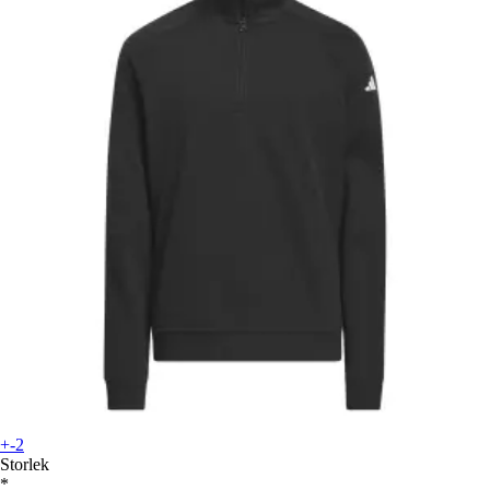
+-2
Storlek
*