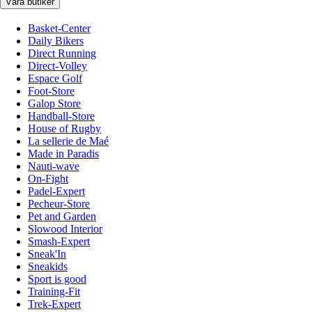
Våra butiker
Basket-Center
Daily Bikers
Direct Running
Direct-Volley
Espace Golf
Foot-Store
Galop Store
Handball-Store
House of Rugby
La sellerie de Maé
Made in Paradis
Nauti-wave
On-Fight
Padel-Expert
Pecheur-Store
Pet and Garden
Slowood Interior
Smash-Expert
Sneak'In
Sneakids
Sport is good
Training-Fit
Trek-Expert