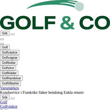
Sök
Golf
Golfväskor
Golfvagnar
Golfbollar
Golfskor
Golfkläder
Golfhandskar
Golftillbehör
Varumärken
Kundservice i Frankrike
Säker betalning
Enkla returer
Sök
Golf
Golfväskor