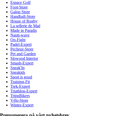
Espace Golf
Foot-Store
Galop Store
Handball-Store
House of Rugby
La sellerie de Maé
Made in Paradis
Nauti-wave
On-Fight
Padel-Expert
Pecheur-Store
Pet and Garden
Slowood Interior
Smash-Expert
Sneak'In
Sneakids
Sport is good
Training-Fit
Trek-Expert
Triathlon-Expert
TripnBikers
Vélo-Store
Winter-Expert
Prenumerera på vårt nyhetsbrev