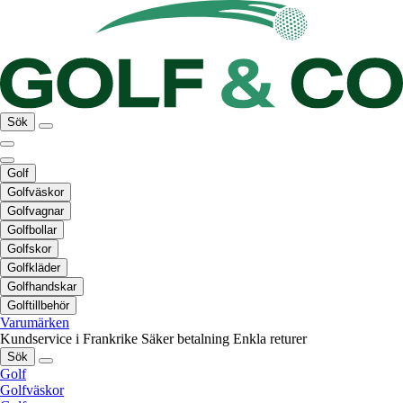
Sök
Golf
Golfväskor
Golfvagnar
Golfbollar
Golfskor
Golfkläder
Golfhandskar
Golftillbehör
Varumärken
Kundservice i Frankrike
Säker betalning
Enkla returer
Sök
Golf
Golfväskor