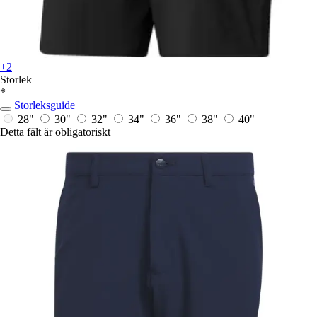
+2
Storlek
*
Storleksguide
28"
30"
32"
34"
36"
38"
40"
Detta fält är obligatoriskt