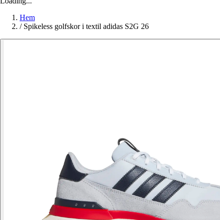
Loading...
Hem
/
Spikeless golfskor i textil adidas S2G 26