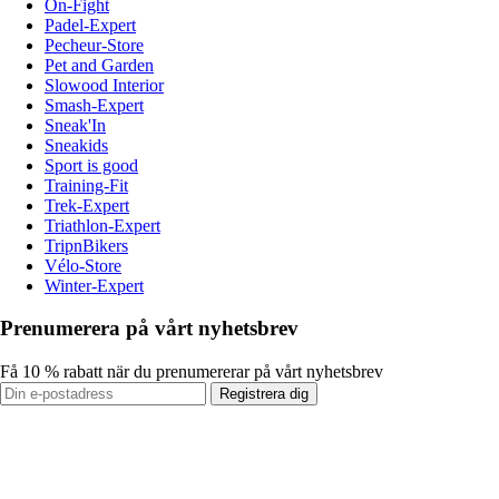
On-Fight
Padel-Expert
Pecheur-Store
Pet and Garden
Slowood Interior
Smash-Expert
Sneak'In
Sneakids
Sport is good
Training-Fit
Trek-Expert
Triathlon-Expert
TripnBikers
Vélo-Store
Winter-Expert
Prenumerera på vårt nyhetsbrev
Få 10 % rabatt när du prenumererar på vårt nyhetsbrev
Registrera dig