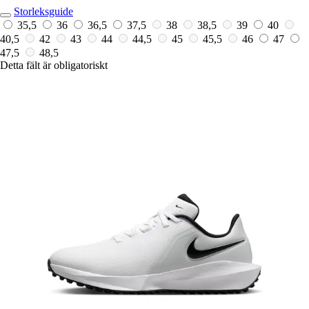
Storleksguide
35,5
36
36,5
37,5
38
38,5
39
40
40,5
42
43
44
44,5
45
45,5
46
47
47,5
48,5
Detta fält är obligatoriskt