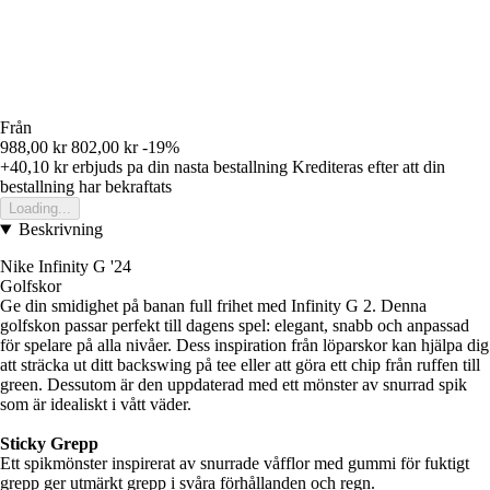
Från
988,00 kr
802,00 kr
-19%
+40,10 kr
erbjuds pa din nasta bestallning
Krediteras efter att din
bestallning har bekraftats
Loading...
Beskrivning
Nike Infinity G '24
Golfskor
Ge din smidighet på banan full frihet med Infinity G 2. Denna
golfskon passar perfekt till dagens spel: elegant, snabb och anpassad
för spelare på alla nivåer. Dess inspiration från löparskor kan hjälpa dig
att sträcka ut ditt backswing på tee eller att göra ett chip från ruffen till
green. Dessutom är den uppdaterad med ett mönster av snurrad spik
som är idealiskt i vått väder.
Sticky Grepp
Ett spikmönster inspirerat av snurrade våfflor med gummi för fuktigt
grepp ger utmärkt grepp i svåra förhållanden och regn.