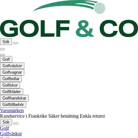
Sök
Golf
Golfväskor
Golfvagnar
Golfbollar
Golfskor
Golfkläder
Golfhandskar
Golftillbehör
Varumärken
Kundservice i Frankrike
Säker betalning
Enkla returer
Sök
Golf
Golfväskor