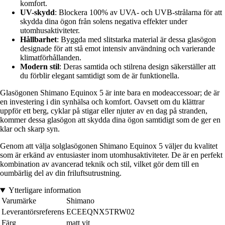
komfort.
UV-skydd
: Blockera 100% av UVA- och UVB-strålarna för att
skydda dina ögon från solens negativa effekter under
utomhusaktiviteter.
Hållbarhet
: Byggda med slitstarka material är dessa glasögon
designade för att stå emot intensiv användning och varierande
klimatförhållanden.
Modern stil
: Deras samtida och stilrena design säkerställer att
du förblir elegant samtidigt som de är funktionella.
Glasögonen Shimano Equinox 5 är inte bara en modeaccessoar; de är
en investering i din synhälsa och komfort. Oavsett om du klättrar
uppför ett berg, cyklar på stigar eller njuter av en dag på stranden,
kommer dessa glasögon att skydda dina ögon samtidigt som de ger en
klar och skarp syn.
Genom att välja solglasögonen Shimano Equinox 5 väljer du kvalitet
som är erkänd av entusiaster inom utomhusaktiviteter. De är en perfekt
kombination av avancerad teknik och stil, vilket gör dem till en
oumbärlig del av din friluftsutrustning.
Ytterligare information
Varumärke
Shimano
Leverantörsreferens
ECEEQNX5TRW02
Färg
matt vit