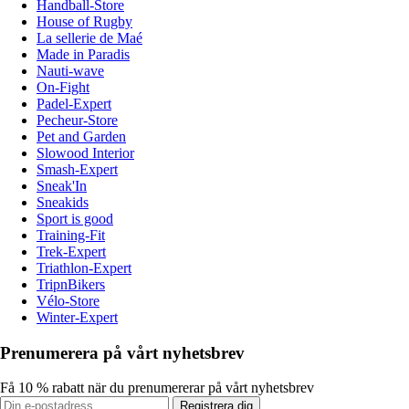
Handball-Store
House of Rugby
La sellerie de Maé
Made in Paradis
Nauti-wave
On-Fight
Padel-Expert
Pecheur-Store
Pet and Garden
Slowood Interior
Smash-Expert
Sneak'In
Sneakids
Sport is good
Training-Fit
Trek-Expert
Triathlon-Expert
TripnBikers
Vélo-Store
Winter-Expert
Prenumerera på vårt nyhetsbrev
Få 10 % rabatt när du prenumererar på vårt nyhetsbrev
Registrera dig