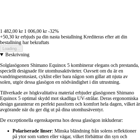
1 482,00 kr
1 006,00 kr
-32%
+50,30 kr
erbjuds pa din nasta bestallning
Krediteras efter att din
bestallning har bekraftats
Loading...
Beskrivning
Solglasögonen Shimano Equinox 5 kombinerar elegans och prestanda,
speciellt designade för utomhusaktiviteter. Oavsett om du är en
vandringsentusiast, cyklist eller bara någon som gillar att njuta av
solen, utgör dessa glasögon en nödvändighet i din utrustning.
Tillverkade av högkvalitativa material erbjuder glasögonen Shimano
Equinox 5 optimal skydd mot skadliga UV-strålar. Deras ergonomiska
design garanterar en perfekt passform och komfort hela dagen, vilket är
avgörande när du ger dig ut på dina utomhusäventyr.
De exceptionella egenskaperna hos dessa glasögon inkluderar:
Polariserade linser
: Minska bländning från solens reflektioner
på ytor som vatten eller vägar, vilket förbättrar din syn och