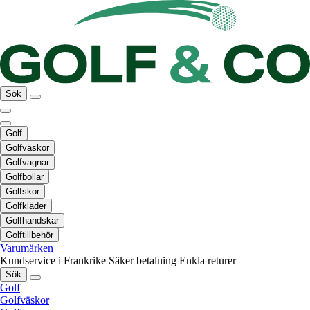
Sök
Golf
Golfväskor
Golfvagnar
Golfbollar
Golfskor
Golfkläder
Golfhandskar
Golftillbehör
Varumärken
Kundservice i Frankrike
Säker betalning
Enkla returer
Sök
Golf
Golfväskor