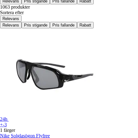
Relevans
Pris stigande
Pris fallande
Rabatt
1063 produkter
Sortera efter
Relevans
Relevans
Pris stigande
Pris fallande
Rabatt
24h
+-3
1 färger
Nike
Solglasögon Flyfree