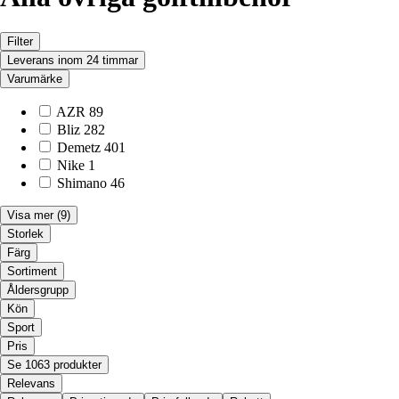
Filter
Leverans inom 24 timmar
Varumärke
AZR
89
Bliz
282
Demetz
401
Nike
1
Shimano
46
Visa mer
(9)
Storlek
Färg
Sortiment
Åldersgrupp
Kön
Sport
Pris
Se 1063 produkter
Relevans