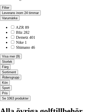
Filter
Leverans inom 24 timmar
Varumärke
AZR
89
Bliz
282
Demetz
401
Nike
1
Shimano
46
Visa mer
(9)
Storlek
Färg
Sortiment
Åldersgrupp
Kön
Sport
Pris
Se 1063 produkter
Alla övriga golftillbehör