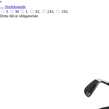
*
Storleksguide
S
M
L
XL
2XL
3XL
Detta fält är obligatoriskt