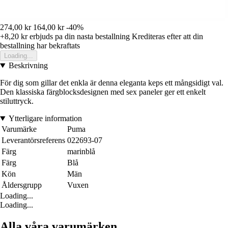
274,00 kr
164,00 kr
-40%
+8,20 kr
erbjuds pa din nasta bestallning
Krediteras efter att din
bestallning har bekraftats
Loading...
Beskrivning
För dig som gillar det enkla är denna eleganta keps ett mångsidigt val.
Den klassiska färgblocksdesignen med sex paneler ger ett enkelt
stiluttryck.
Ytterligare information
Varumärke
Puma
Leverantörsreferens
022693-07
Färg
marinblå
Färg
Blå
Kön
Män
Åldersgrupp
Vuxen
Loading...
Loading...
Alla våra varumärken