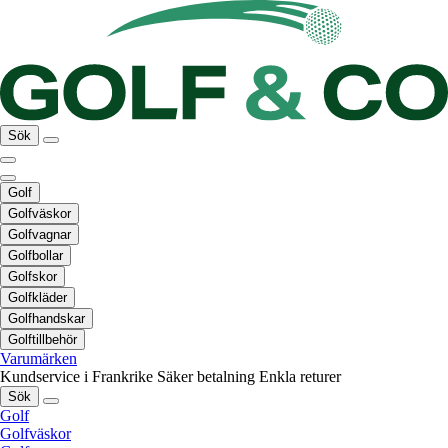
Sök
Golf
Golfväskor
Golfvagnar
Golfbollar
Golfskor
Golfkläder
Golfhandskar
Golftillbehör
Varumärken
Kundservice i Frankrike
Säker betalning
Enkla returer
Sök
Golf
Golfväskor