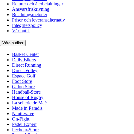
Returer och återbetalningar
Ansvarsfriskrivning
Betalningsmetoder
Priser och leveransalternativ
Integritetspolicy
Vår butik
Våra butiker
Basket-Center
Daily Bikers
Direct Running
Direct-Volley
Espace Golf
Foot-Store
Galop Store
Handball-Store
House of Rugby
La sellerie de Maé
Made in Paradis
Nauti-wave
On-Fight
Padel-Expert
Pecheur-Store