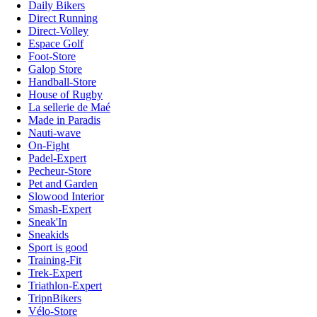
Daily Bikers
Direct Running
Direct-Volley
Espace Golf
Foot-Store
Galop Store
Handball-Store
House of Rugby
La sellerie de Maé
Made in Paradis
Nauti-wave
On-Fight
Padel-Expert
Pecheur-Store
Pet and Garden
Slowood Interior
Smash-Expert
Sneak'In
Sneakids
Sport is good
Training-Fit
Trek-Expert
Triathlon-Expert
TripnBikers
Vélo-Store