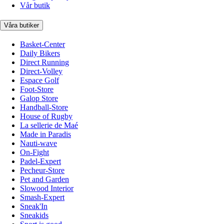
Vår butik
Våra butiker
Basket-Center
Daily Bikers
Direct Running
Direct-Volley
Espace Golf
Foot-Store
Galop Store
Handball-Store
House of Rugby
La sellerie de Maé
Made in Paradis
Nauti-wave
On-Fight
Padel-Expert
Pecheur-Store
Pet and Garden
Slowood Interior
Smash-Expert
Sneak'In
Sneakids