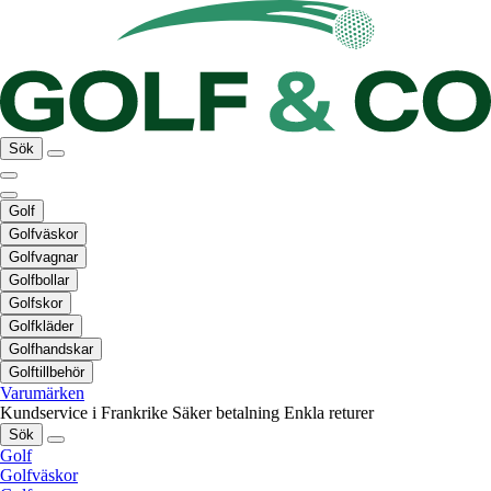
Sök
Golf
Golfväskor
Golfvagnar
Golfbollar
Golfskor
Golfkläder
Golfhandskar
Golftillbehör
Varumärken
Kundservice i Frankrike
Säker betalning
Enkla returer
Sök
Golf
Golfväskor