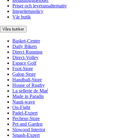
Betalningsmetoder
Priser och leveransalternativ
Integritetspolicy
Vår butik
Våra butiker
Basket-Center
Daily Bikers
Direct Running
Direct-Volley
Espace Golf
Foot-Store
Galop Store
Handball-Store
House of Rugby
La sellerie de Maé
Made in Paradis
Nauti-wave
On-Fight
Padel-Expert
Pecheur-Store
Pet and Garden
Slowood Interior
Smash-Expert