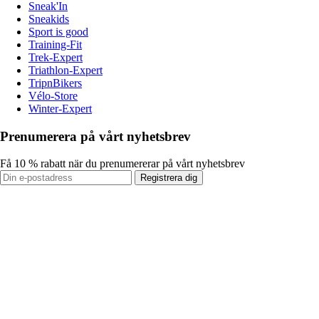
Sneak'In
Sneakids
Sport is good
Training-Fit
Trek-Expert
Triathlon-Expert
TripnBikers
Vélo-Store
Winter-Expert
Prenumerera på vårt nyhetsbrev
Få 10 % rabatt när du prenumererar på vårt nyhetsbrev
Registrera dig