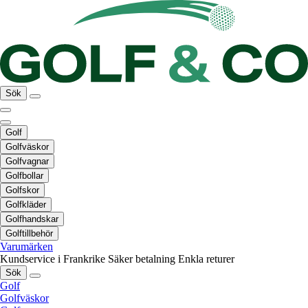
Sök
Golf
Golfväskor
Golfvagnar
Golfbollar
Golfskor
Golfkläder
Golfhandskar
Golftillbehör
Varumärken
Kundservice i Frankrike
Säker betalning
Enkla returer
Sök
Golf
Golfväskor