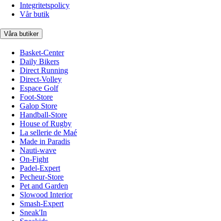
Integritetspolicy
Vår butik
Våra butiker
Basket-Center
Daily Bikers
Direct Running
Direct-Volley
Espace Golf
Foot-Store
Galop Store
Handball-Store
House of Rugby
La sellerie de Maé
Made in Paradis
Nauti-wave
On-Fight
Padel-Expert
Pecheur-Store
Pet and Garden
Slowood Interior
Smash-Expert
Sneak'In