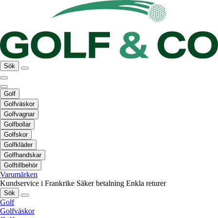
Sök
Golf
Golfväskor
Golfvagnar
Golfbollar
Golfskor
Golfkläder
Golfhandskar
Golftillbehör
Varumärken
Kundservice i Frankrike
Säker betalning
Enkla returer
Sök
Golf
Golfväskor