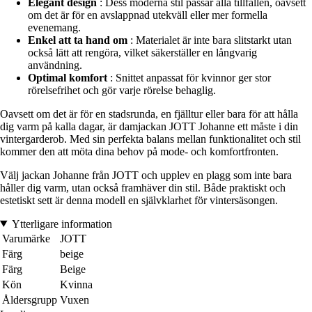
Elegant design
: Dess moderna stil passar alla tillfällen, oavsett
om det är för en avslappnad utekväll eller mer formella
evenemang.
Enkel att ta hand om
: Materialet är inte bara slitstarkt utan
också lätt att rengöra, vilket säkerställer en långvarig
användning.
Optimal komfort
: Snittet anpassat för kvinnor ger stor
rörelsefrihet och gör varje rörelse behaglig.
Oavsett om det är för en stadsrunda, en fjälltur eller bara för att hålla
dig varm på kalla dagar, är damjackan JOTT Johanne ett måste i din
vintergarderob. Med sin perfekta balans mellan funktionalitet och stil
kommer den att möta dina behov på mode- och komfortfronten.
Välj jackan Johanne från JOTT och upplev en plagg som inte bara
håller dig varm, utan också framhäver din stil. Både praktiskt och
estetiskt sett är denna modell en självklarhet för vintersäsongen.
Ytterligare information
Varumärke
JOTT
Färg
beige
Färg
Beige
Kön
Kvinna
Åldersgrupp
Vuxen