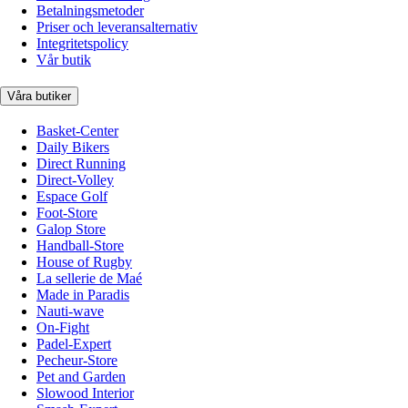
Betalningsmetoder
Priser och leveransalternativ
Integritetspolicy
Vår butik
Våra butiker
Basket-Center
Daily Bikers
Direct Running
Direct-Volley
Espace Golf
Foot-Store
Galop Store
Handball-Store
House of Rugby
La sellerie de Maé
Made in Paradis
Nauti-wave
On-Fight
Padel-Expert
Pecheur-Store
Pet and Garden
Slowood Interior