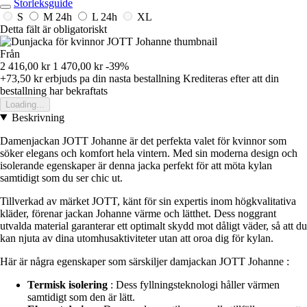
Storleksguide
S
M
24h
L
24h
XL
Detta fält är obligatoriskt
Från
2 416,00 kr
1 470,00 kr
-39%
+73,50 kr
erbjuds pa din nasta bestallning
Krediteras efter att din
bestallning har bekraftats
Loading...
Beskrivning
Damenjackan JOTT Johanne är det perfekta valet för kvinnor som
söker elegans och komfort hela vintern. Med sin moderna design och
isolerande egenskaper är denna jacka perfekt för att möta kylan
samtidigt som du ser chic ut.
Tillverkad av märket JOTT, känt för sin expertis inom högkvalitativa
kläder, förenar jackan Johanne värme och lätthet. Dess noggrant
utvalda material garanterar ett optimalt skydd mot dåligt väder, så att du
kan njuta av dina utomhusaktiviteter utan att oroa dig för kylan.
Här är några egenskaper som särskiljer damjackan JOTT Johanne :
Termisk isolering
: Dess fyllningsteknologi håller värmen
samtidigt som den är lätt.