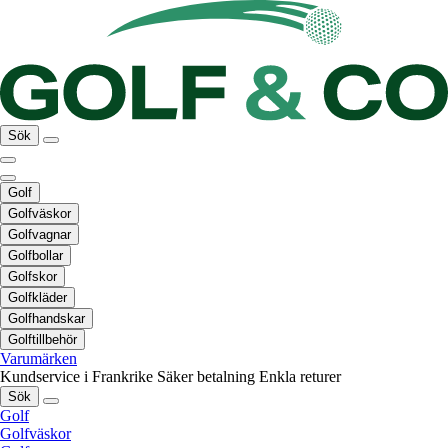
Sök
Golf
Golfväskor
Golfvagnar
Golfbollar
Golfskor
Golfkläder
Golfhandskar
Golftillbehör
Varumärken
Kundservice i Frankrike
Säker betalning
Enkla returer
Sök
Golf
Golfväskor