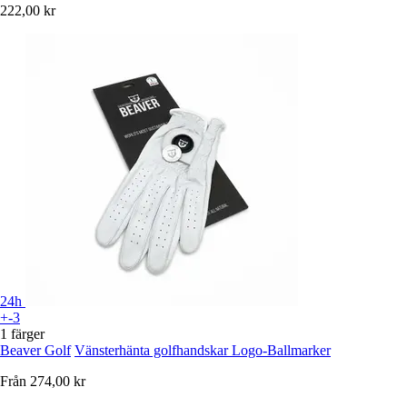
222,00 kr
24h
+-3
1 färger
Beaver Golf
Vänsterhänta golfhandskar Logo-Ballmarker
Från
274,00 kr