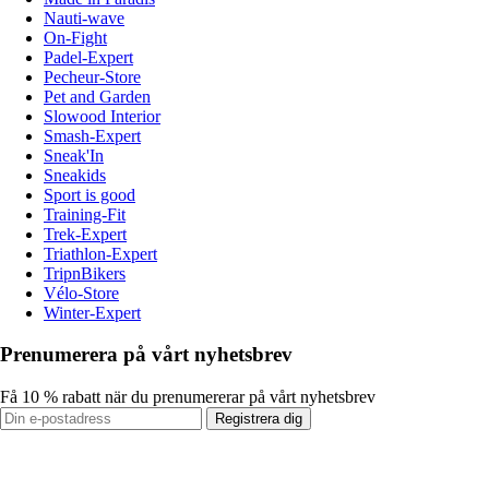
Nauti-wave
On-Fight
Padel-Expert
Pecheur-Store
Pet and Garden
Slowood Interior
Smash-Expert
Sneak'In
Sneakids
Sport is good
Training-Fit
Trek-Expert
Triathlon-Expert
TripnBikers
Vélo-Store
Winter-Expert
Prenumerera på vårt nyhetsbrev
Få 10 % rabatt när du prenumererar på vårt nyhetsbrev
Registrera dig