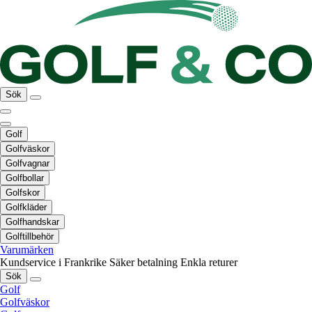
Sök
Golf
Golfväskor
Golfvagnar
Golfbollar
Golfskor
Golfkläder
Golfhandskar
Golftillbehör
Varumärken
Kundservice i Frankrike
Säker betalning
Enkla returer
Sök
Golf
Golfväskor