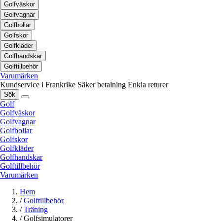
Golfväskor
Golfvagnar
Golfbollar
Golfskor
Golfkläder
Golfhandskar
Golftillbehör
Varumärken
Kundservice i Frankrike
Säker betalning
Enkla returer
Sök
Golf
Golfväskor
Golfvagnar
Golfbollar
Golfskor
Golfkläder
Golfhandskar
Golftillbehör
Varumärken
Hem
/
Golftillbehör
/
Träning
/
Golfsimulatorer