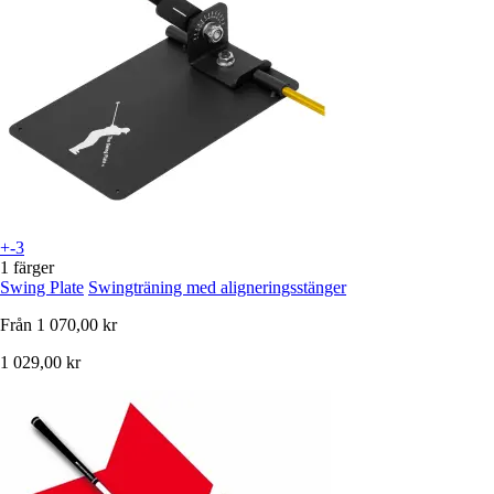
+-3
1 färger
Swing Plate
Swingträning med aligneringsstänger
Från
1 070,00 kr
1 029,00 kr