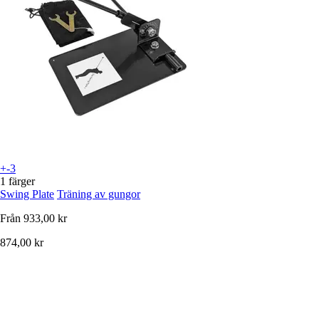
+-3
1 färger
Swing Plate
Träning av gungor
Från
933,00 kr
874,00 kr