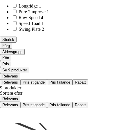
Longridge
1
Pure 2improve
1
Raw Speed
4
Speed Toad
1
Swing Plate
2
Storlek
Färg
Åldersgrupp
Kön
Pris
Se 9 produkter
Relevans
Relevans
Pris stigande
Pris fallande
Rabatt
9 produkter
Sortera efter
Relevans
Relevans
Pris stigande
Pris fallande
Rabatt