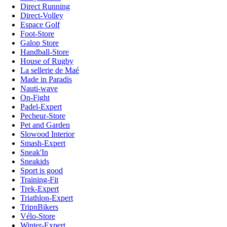
Direct Running
Direct-Volley
Espace Golf
Foot-Store
Galop Store
Handball-Store
House of Rugby
La sellerie de Maé
Made in Paradis
Nauti-wave
On-Fight
Padel-Expert
Pecheur-Store
Pet and Garden
Slowood Interior
Smash-Expert
Sneak'In
Sneakids
Sport is good
Training-Fit
Trek-Expert
Triathlon-Expert
TripnBikers
Vélo-Store
Winter-Expert