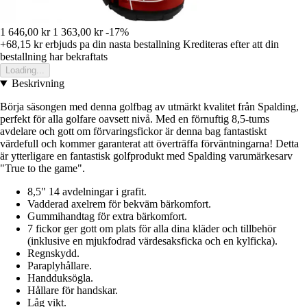
1 646,00 kr
1 363,00 kr
-17%
+68,15 kr
erbjuds pa din nasta bestallning
Krediteras efter att din
bestallning har bekraftats
Loading...
Beskrivning
Börja säsongen med denna golfbag av utmärkt kvalitet från Spalding,
perfekt för alla golfare oavsett nivå. Med en förnuftig 8,5-tums
avdelare och gott om förvaringsfickor är denna bag fantastiskt
värdefull och kommer garanterat att överträffa förväntningarna! Detta
är ytterligare en fantastisk golfprodukt med Spalding varumärkesarv
"True to the game".
8,5" 14 avdelningar i grafit.
Vadderad axelrem för bekväm bärkomfort.
Gummihandtag för extra bärkomfort.
7 fickor ger gott om plats för alla dina kläder och tillbehör
(inklusive en mjukfodrad värdesaksficka och en kylficka).
Regnskydd.
Paraplyhållare.
Handduksögla.
Hållare för handskar.
Låg vikt.