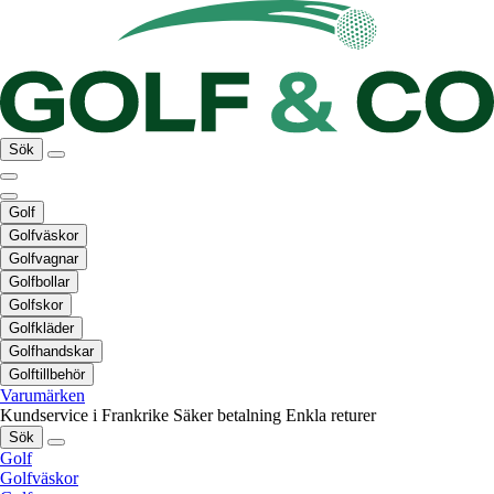
Sök
Golf
Golfväskor
Golfvagnar
Golfbollar
Golfskor
Golfkläder
Golfhandskar
Golftillbehör
Varumärken
Kundservice i Frankrike
Säker betalning
Enkla returer
Sök
Golf
Golfväskor