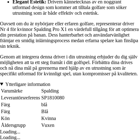
Elegant Estetik:
Drivern kännetecknas av en noggrant
utformad design som kommer att tilltala golfare som söker
utrustning som är både effektiv och estetisk.
Oavsett om du är nybörjare eller erfaren golfare, representerar driver
Nr 4 för kvinnor Spalding Pro X1 en värdefull tillgång för att optimera
din prestation på banan. Dess hanterbarhet och användarvänlighet
främjar en smidig inlärningsprocess medan erfarna spelare kan finslipa
sin teknik.
Genom att integrera denna driver i din utrustning erbjuder du dig själv
möjligheten att ta ett steg framåt i ditt golfspel. Förbättra dina drives
och nå dina mål på greenerna med hjälp av en utrustning som är
specifikt utformad för kvinnligt spel, utan kompromisser på kvaliteten.
Ytterligare information
Varumärke
Spalding
Leverantörsreferens
SP1810080
Färg
blå
Färg
Blå
Kön
Kvinna
Åldersgrupp
Vuxen
Loading...
Loading...