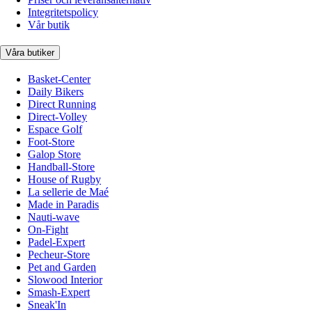
Integritetspolicy
Vår butik
Våra butiker
Basket-Center
Daily Bikers
Direct Running
Direct-Volley
Espace Golf
Foot-Store
Galop Store
Handball-Store
House of Rugby
La sellerie de Maé
Made in Paradis
Nauti-wave
On-Fight
Padel-Expert
Pecheur-Store
Pet and Garden
Slowood Interior
Smash-Expert
Sneak'In