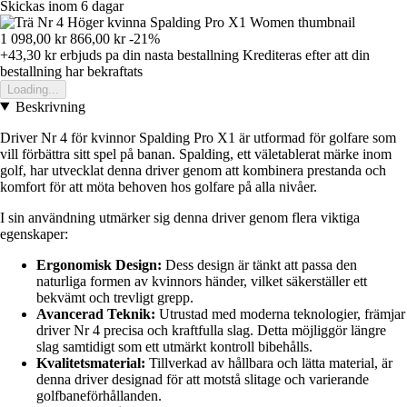
Skickas inom 6 dagar
1 098,00 kr
866,00 kr
-21%
+43,30 kr
erbjuds pa din nasta bestallning
Krediteras efter att din
bestallning har bekraftats
Loading...
Beskrivning
Driver Nr 4 för kvinnor Spalding Pro X1 är utformad för golfare som
vill förbättra sitt spel på banan. Spalding, ett väletablerat märke inom
golf, har utvecklat denna driver genom att kombinera prestanda och
komfort för att möta behoven hos golfare på alla nivåer.
I sin användning utmärker sig denna driver genom flera viktiga
egenskaper:
Ergonomisk Design:
Dess design är tänkt att passa den
naturliga formen av kvinnors händer, vilket säkerställer ett
bekvämt och trevligt grepp.
Avancerad Teknik:
Utrustad med moderna teknologier, främjar
driver Nr 4 precisa och kraftfulla slag. Detta möjliggör längre
slag samtidigt som ett utmärkt kontroll bibehålls.
Kvalitetsmaterial:
Tillverkad av hållbara och lätta material, är
denna driver designad för att motstå slitage och varierande
golfbaneförhållanden.