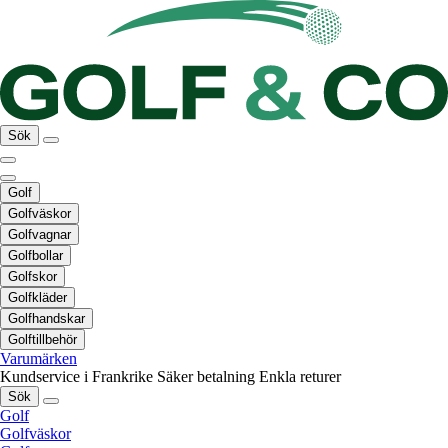
Sök
Golf
Golfväskor
Golfvagnar
Golfbollar
Golfskor
Golfkläder
Golfhandskar
Golftillbehör
Varumärken
Kundservice i Frankrike
Säker betalning
Enkla returer
Sök
Golf
Golfväskor