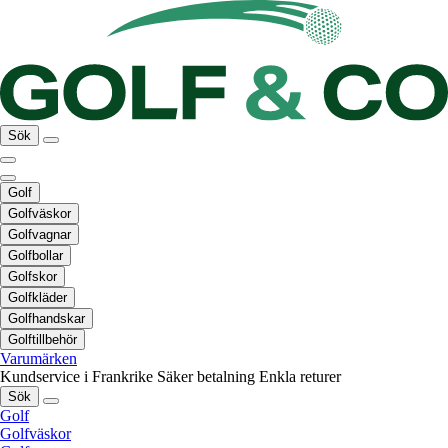
Sök
Golf
Golfväskor
Golfvagnar
Golfbollar
Golfskor
Golfkläder
Golfhandskar
Golftillbehör
Varumärken
Kundservice i Frankrike
Säker betalning
Enkla returer
Sök
Golf
Golfväskor