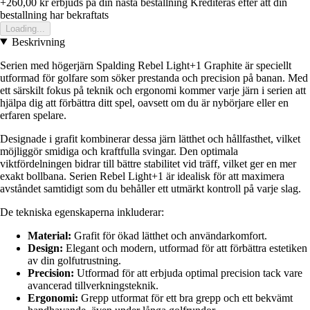
+260,00 kr
erbjuds pa din nasta bestallning
Krediteras efter att din
bestallning har bekraftats
Loading...
Beskrivning
Serien med högerjärn Spalding Rebel Light+1 Graphite är speciellt
utformad för golfare som söker prestanda och precision på banan. Med
ett särskilt fokus på teknik och ergonomi kommer varje järn i serien att
hjälpa dig att förbättra ditt spel, oavsett om du är nybörjare eller en
erfaren spelare.
Designade i grafit kombinerar dessa järn lätthet och hållfasthet, vilket
möjliggör smidiga och kraftfulla svingar. Den optimala
viktfördelningen bidrar till bättre stabilitet vid träff, vilket ger en mer
exakt bollbana. Serien Rebel Light+1 är idealisk för att maximera
avståndet samtidigt som du behåller ett utmärkt kontroll på varje slag.
De tekniska egenskaperna inkluderar:
Material:
Grafit för ökad lätthet och användarkomfort.
Design:
Elegant och modern, utformad för att förbättra estetiken
av din golfutrustning.
Precision:
Utformad för att erbjuda optimal precision tack vare
avancerad tillverkningsteknik.
Ergonomi:
Grepp utformat för ett bra grepp och ett bekvämt