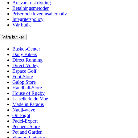
Ansvarsfriskrivning
Betalningsmetoder
Priser och leveransalternativ
Integritetspolicy
Vår butik
Våra butiker
Basket-Center
Daily Bikers
Direct Running
Direct-Volley
Espace Golf
Foot-Store
Galop Store
Handball-Store
House of Rugby
La sellerie de Maé
Made in Paradis
Nauti-wave
On-Fight
Padel-Expert
Pecheur-Store
Pet and Garden
Slowood Interior