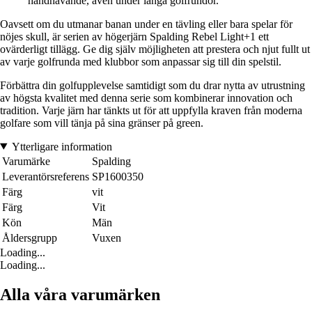
handhavande, även under långa golfrundor.
Oavsett om du utmanar banan under en tävling eller bara spelar för
nöjes skull, är serien av högerjärn Spalding Rebel Light+1 ett
ovärderligt tillägg. Ge dig själv möjligheten att prestera och njut fullt ut
av varje golfrunda med klubbor som anpassar sig till din spelstil.
Förbättra din golfupplevelse samtidigt som du drar nytta av utrustning
av högsta kvalitet med denna serie som kombinerar innovation och
tradition. Varje järn har tänkts ut för att uppfylla kraven från moderna
golfare som vill tänja på sina gränser på green.
Ytterligare information
Varumärke
Spalding
Leverantörsreferens
SP1600350
Färg
vit
Färg
Vit
Kön
Män
Åldersgrupp
Vuxen
Loading...
Loading...
Alla våra varumärken