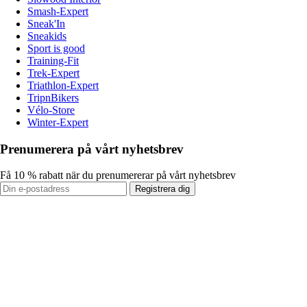
Smash-Expert
Sneak'In
Sneakids
Sport is good
Training-Fit
Trek-Expert
Triathlon-Expert
TripnBikers
Vélo-Store
Winter-Expert
Prenumerera på vårt nyhetsbrev
Få 10 % rabatt när du prenumererar på vårt nyhetsbrev
Registrera dig