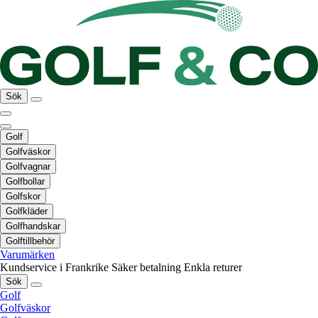
Sök
Golf
Golfväskor
Golfvagnar
Golfbollar
Golfskor
Golfkläder
Golfhandskar
Golftillbehör
Varumärken
Kundservice i Frankrike
Säker betalning
Enkla returer
Sök
Golf
Golfväskor