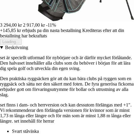
3 294,00 kr
2 917,00 kr
-11%
+145,85 kr
erbjuds pa din nasta bestallning
Krediteras efter att din
bestallning har bekraftats
Loading...
Beskrivning
set är speciellt utformad för nybörjare och är därför mycket förlåtande.
Den halvaset innehåller alla clubs som du behöver i början för att lära
dig spela golf och utveckla din egen sving.
Den praktiska ryggsäcken gör att du kan bära clubs på ryggen som en
ryggsäck och sätta ner den säkert med foten. De fyra generösa fickorna
erbjuder gott om förvaringsutrymme för bollar och utrustning av alla
slag.
set finns i dam- och herrversion och kan dessutom förlängas med +1".
Vi rekommenderar den förlängda versionen för kvinnor som är minst
1,73 m långa eller längre och för män som är minst 1,88 m långa eller
längre. set innehåll för herrar
Svart ståväska