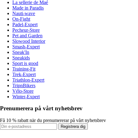
La sellerie de Maé
Made in Paradis
Nauti-wave
On-Fight
Padel-Expert
Pecheur-Store
Pet and Garden
Slowood Interior
Smash-Expert
Sneak'In
Sneakids
Sport is good
Training-Fit
Trek-Expert
Triathlon-Expert
TripnBikers
Vélo-Store
Winter-Expert
Prenumerera på vårt nyhetsbrev
Få 10 % rabatt när du prenumererar på vårt nyhetsbrev
Registrera dig