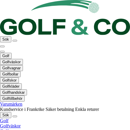
Sök
Golf
Golfväskor
Golfvagnar
Golfbollar
Golfskor
Golfkläder
Golfhandskar
Golftillbehör
Varumärken
Kundservice i Frankrike
Säker betalning
Enkla returer
Sök
Golf
Golfväskor