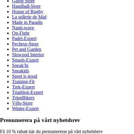
Galop Store
Handball-Store
House of Rugby
La sellerie de Maé
Made in Paradis
Nauti-wave
On-Fight
Padel-Expert
Pecheur-Store
Pet and Garden
Slowood Interior
Smash-Expert
Sneak'In
Sneakids
Sport is good
Training-Fit
Trek-Expert
Triathlon-Expert
TripnBikers
Vélo-Store
Winter-Expert
Prenumerera på vårt nyhetsbrev
Få 10 % rabatt när du prenumererar på vårt nyhetsbrev