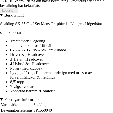
+218,10 kr
erbjuds pa din nasta bestallning
Krediteras efter att din
bestallning har bekraftats
Loading...
Beskrivning
Spalding SX 35 Golf Set Mens Graphite 1″ Längre - Högerhänt
set inkluderar:
Trähuvuden i legering
Järnhuvuden i rostfritt stål
6 - 7 - 8 - 9 - PW - SW järnklubbor
Driver & ; Headcover
3 Trä & ; Headcover
4 Hybrid & ; Headcover
Putter (med klubba)
Lyxig golfbag - lätt, premiumdesign med massor av
förvaringsfickor & ; regnhuv
8,5′ topp
7-vägs avdelare
Vadderad bärrem "Comfort".
Ytterligare information
Varumärke
Spalding
Leverantörsreferens
SP1550040